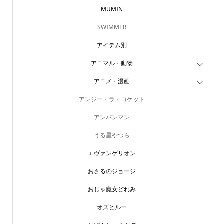
MUMIN
SWIMMER
アイテム別
アニマル・動物
アニメ・漫画
アンジー・ラ・コケット
アンパンマン
うる星やつら
エヴァンゲリオン
おさるのジョージ
おじゃ魔女どれみ
オズとルー
online store
company info
contact us
share me!