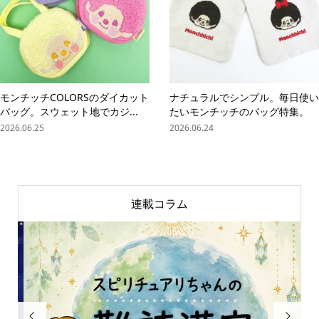
モンチッチCOLORSのダイカット
ナチュラルでシンプル。毎日使い
バッグ。スウェット地でカジ...
たいモンチッチのバッグ特集。
2026.06.25
2026.06.24
連載コラム

