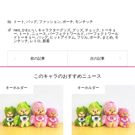
スヌーピー、ミッフィー、サンリオ、ディズニー、おぱん
ちゅうさぎ、パペットスンスン……あげるとキリがありませ
ん！200種以上のトレンディなキャラクターやアニメキャラ
トート
,
バッグ
,
ファッション
,
ポーチ
,
モンチッチ
をご紹介しています。生まれたばかりの新しいキャラクタ
neo
,
かわいい
,
キャラクターグッズ
,
グッズ
,
チェック
,
トーキョ
ー
,
トート
,
ニュース
,
パーフェクトワールド
,
パーフェクトワール
ーをいち早く皆さんにお届けすることも、私たちの使命の
ドトーキョー
,
バッグ
,
ヒットアイテム
,
フリル
,
ポーチ
,
まとめ
,
モ
ンチッチ
,
レトロ
,
新着
ひとつです。
このキャラのおすすめニュース
キーホルダー
キーホルダー