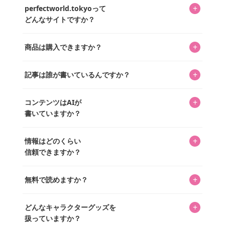
+
perfectworld.tokyoって
どんなサイトですか？
キャラクターとそのグッズの楽しさと素敵さを皆さんに知
+
商品は購入できますか？
ってもらうニュースサイトです。運営はキャラグッズコレ
クターであるパーフェクト・ワールド株式会社と編集長KOS
編集部が運営するコレクターズオンラインショップ
を中心に行われており、私たちは実際に40,000種のキャラグ
+
記事は誰が書いているんですか？
「perfectworld.shop」で、ほとんど全てのアイテムを購
ッズを扱うオンラインショップ「perfectworld.shop」のた
入・予約申し込みできます。多くの記事の最下部にリンク
キャラグッズファンの編集部メンバーがひとつひとつ書い
めに、商品をひとつずつ選び、写真を撮っています。
があり、そこからジャンプできます。
+
コンテンツはAIが
ています。記事内の99%を超えるほぼすべての写真も、1枚
書いていますか？
ずつ心を込めて自分たちで撮影したものです。さらに、10
年以上のコレクター経験を持ち、自身で40,000点のキャラグ
いいえ。全てのコンテンツはキャラグッズファンの人間が
ッズを収集し、月に1,000点の新商品を選定・購入する編集
+
情報はどのくらい
書いています。AIは使用していません。編集長KOSが最終確
長KOSが全記事を監修しています。
信頼できますか？
認を行い、手動で更新しています。
私見たっぷりに書いていますが、ファンとしての正直な思
+
無料で読めますか？
いをお届けすることは保証します。なお、記事内に価格は
掲載していません。価格は店舗や時期によって変動するた
はい、全て無料です。
め、正確な情報をお伝えできないからです。
+
どんなキャラクターグッズを
扱っていますか？