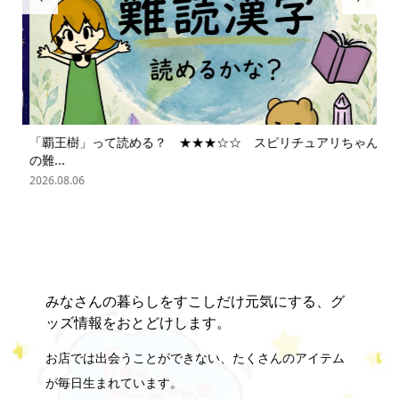
「覇王樹」って読める？ ★★★☆☆ スピリチュアリちゃん
ス
の難...
202
2026.08.06
みなさんの暮らしをすこしだけ元気にする、グ
ッズ情報をおとどけします。
お店では出会うことができない、たくさんのアイテム
が毎日生まれています。