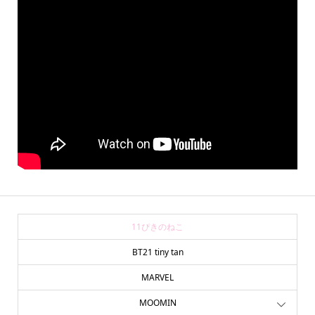
11ぴきのねこ
BT21 tiny tan
MARVEL
MOOMIN