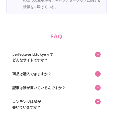
の三つの立場から、キャラクターグッズに関する
情報を...届けている。
FAQ
+
perfectworld.tokyoって
どんなサイトですか？
キャラクターとそのグッズの楽しさと素敵さを皆さんに知
+
商品は購入できますか？
ってもらうニュースサイトです。運営はキャラグッズコレ
クターであるパーフェクト・ワールド株式会社と編集長KOS
編集部が運営するコレクターズオンラインショップ
を中心に行われており、私たちは実際に40,000種のキャラグ
+
記事は誰が書いているんですか？
「perfectworld.shop」で、ほとんど全てのアイテムを購
ッズを扱うオンラインショップ「perfectworld.shop」のた
入・予約申し込みできます。多くの記事の最下部にリンク
キャラグッズファンの編集部メンバーがひとつひとつ書い
めに、商品をひとつずつ選び、写真を撮っています。
があり、そこからジャンプできます。
+
コンテンツはAIが
ています。記事内の99%を超えるほぼすべての写真も、1枚
書いていますか？
ずつ心を込めて自分たちで撮影したものです。さらに、10
online store
company info
contact us
share me!