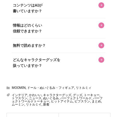
キャラグッズファンの編集部メンバーがひとつひとつ書い
めに、商品をひとつずつ選び、写真を撮っています。
があり、そこからジャンプできます。
+
コンテンツはAIが
ています。記事内の99%を超えるほぼすべての写真も、1枚
書いていますか？
ずつ心を込めて自分たちで撮影したものです。さらに、10
年以上のコレクター経験を持ち、自身で40,000点のキャラグ
いいえ。全てのコンテンツはキャラグッズファンの人間が
ッズを収集し、月に1,000点の新商品を選定・購入する編集
+
情報はどのくらい
書いています。AIは使用していません。編集長KOSが最終確
長KOSが全記事を監修しています。
信頼できますか？
認を行い、手動で更新しています。
私見たっぷりに書いていますが、ファンとしての正直な思
+
無料で読めますか？
いをお届けすることは保証します。なお、記事内に価格は
掲載していません。価格は店舗や時期によって変動するた
はい、全て無料です。
め、正確な情報をお伝えできないからです。
+
どんなキャラクターグッズを
扱っていますか？
スヌーピー、ミッフィー、サンリオ、ディズニー、おぱん
ちゅうさぎ、パペットスンスン……あげるとキリがありませ
ん！200種以上のトレンディなキャラクターやアニメキャラ
MOOMIN
,
ドール・ぬいぐるみ・フィギュア
,
リトルミィ
をご紹介しています。生まれたばかりの新しいキャラクタ
インテリア
,
かわいい
,
キャラクターグッズ
,
グッズ
,
トーキョー
,
トフスラン
,
ニュース
,
ぬいぐるみ
,
パーフェクトワールド
,
パーフ
ーをいち早く皆さんにお届けすることも、私たちの使命の
ェクトワールドトーキョー
,
ヒットアイテム
,
ビフスラン
,
まとめ
,
ムーミン
,
リトルミイ
,
新着
ひとつです。