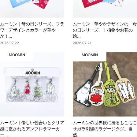
ムーミン｜母の日シリーズ。フラ
ムーミン｜華やかデザインの「母
ワーデザインとカラーが華や
の日シリーズ」！植物やお花の
か！...
絵...
2026.07.22
2026.07.21
MOOMIN
MOOMIN
ムーミン｜優しい色合いとクリア
ムーミンの世界観に浸るもこもこ
感に癒されるアンブレラマーカ
サガラ刺繡のラゲージタグ。自
ー...
然...