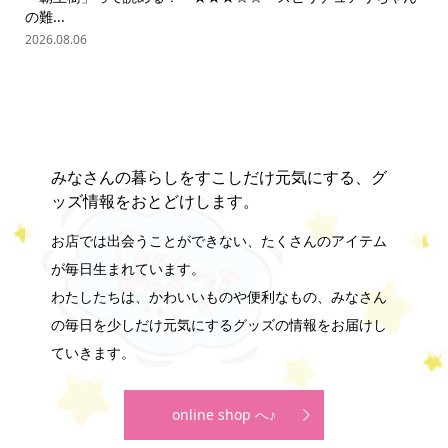
の難...
202
2026.08.06
みなさんの暮らしをすこしだけ元気にする、グ
ッズ情報をおとどけします。
お店では出会うことができない、たくさんのアイテム
が毎日生まれています。
わたしたちは、かわいいものや便利なもの、みなさん
の毎日を少しだけ元気にするグッズの情報をお届けし
ていきます。
online shop へ♪
online store
company info
contact us
share me!