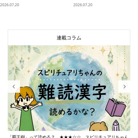
2026.07.20
2026.07.20
連載コラム


「覇王樹」って読める？ ★★★☆☆ スピリチュアリちゃん
ス