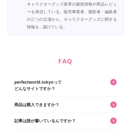
キャラクターグッズ業界の最新情報や商品レビュ
ーを発信している。販売事業者・撮影者・編集者
の三つの立場から、キャラクターグッズに関する
情報を...届けている。
FAQ
+
perfectworld.tokyoって
どんなサイトですか？
キャラクターとそのグッズの楽しさと素敵さを皆さんに知
+
商品は購入できますか？
ってもらうニュースサイトです。運営はキャラグッズコレ
クターであるパーフェクト・ワールド株式会社と編集長KOS
編集部が運営するコレクターズオンラインショップ
を中心に行われており、私たちは実際に40,000種のキャラグ
+
記事は誰が書いているんですか？
「perfectworld.shop」で、ほとんど全てのアイテムを購
ッズを扱うオンラインショップ「perfectworld.shop」のた
入・予約申し込みできます。多くの記事の最下部にリンク