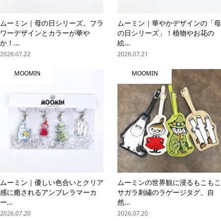
ムーミン｜母の日シリーズ。フラ
ムーミン｜華やかデザインの「母
ワーデザインとカラーが華や
の日シリーズ」！植物やお花の
か！...
絵...
2026.07.22
2026.07.21
MOOMIN
MOOMIN
ムーミン｜優しい色合いとクリア
ムーミンの世界観に浸るもこもこ
感に癒されるアンブレラマーカ
サガラ刺繡のラゲージタグ。自
ー...
然...
2026.07.20
2026.07.20
online store
company info
contact us
share me!