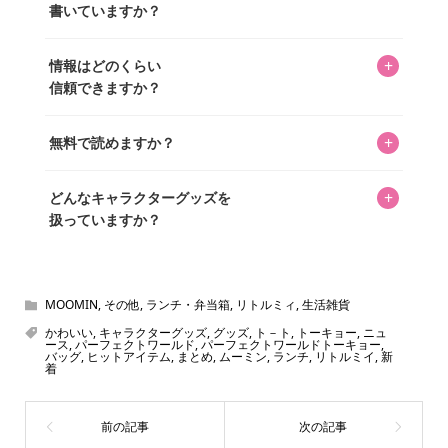
書いていますか？
ずつ心を込めて自分たちで撮影したものです。さらに、10
年以上のコレクター経験を持ち、自身で40,000点のキャラグ
いいえ。全てのコンテンツはキャラグッズファンの人間が
ッズを収集し、月に1,000点の新商品を選定・購入する編集
+
情報はどのくらい
書いています。AIは使用していません。編集長KOSが最終確
長KOSが全記事を監修しています。
信頼できますか？
認を行い、手動で更新しています。
私見たっぷりに書いていますが、ファンとしての正直な思
+
無料で読めますか？
いをお届けすることは保証します。なお、記事内に価格は
掲載していません。価格は店舗や時期によって変動するた
はい、全て無料です。
め、正確な情報をお伝えできないからです。
+
どんなキャラクターグッズを
扱っていますか？
スヌーピー、ミッフィー、サンリオ、ディズニー、おぱん
ちゅうさぎ、パペットスンスン……あげるとキリがありませ
ん！200種以上のトレンディなキャラクターやアニメキャラ
MOOMIN
,
その他
,
ランチ・弁当箱
,
リトルミィ
,
生活雑貨
をご紹介しています。生まれたばかりの新しいキャラクタ
かわいい
,
キャラクターグッズ
,
グッズ
,
ト－ト
,
トーキョー
,
ニュ
ース
,
パーフェクトワールド
,
パーフェクトワールドトーキョー
,
ーをいち早く皆さんにお届けすることも、私たちの使命の
バッグ
,
ヒットアイテム
,
まとめ
,
ムーミン
,
ランチ
,
リトルミイ
,
新
着
ひとつです。