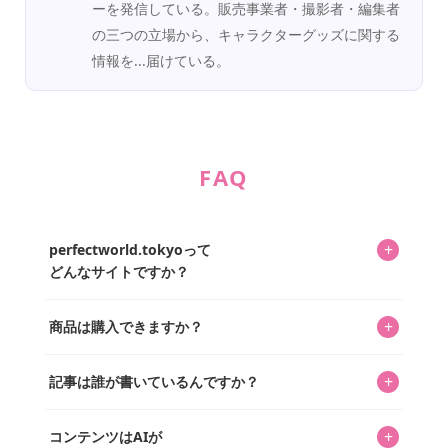
ーを発信している。販売事業者・撮影者・編集者
の三つの立場から、キャラクターグッズに関する
情報を...届けている。
FAQ
+
perfectworld.tokyoって
どんなサイトですか？
キャラクターとそのグッズの楽しさと素敵さを皆さんに知
+
商品は購入できますか？
ってもらうニュースサイトです。運営はキャラグッズコレ
クターであるパーフェクト・ワールド株式会社と編集長KOS
編集部が運営するコレクターズオンラインショップ
を中心に行われており、私たちは実際に40,000種のキャラグ
+
記事は誰が書いているんですか？
「perfectworld.shop」で、ほとんど全てのアイテムを購
ッズを扱うオンラインショップ「perfectworld.shop」のた
入・予約申し込みできます。多くの記事の最下部にリンク
キャラグッズファンの編集部メンバーがひとつひとつ書い
めに、商品をひとつずつ選び、写真を撮っています。
があり、そこからジャンプできます。
+
コンテンツはAIが
ています。記事内の99%を超えるほぼすべての写真も、1枚