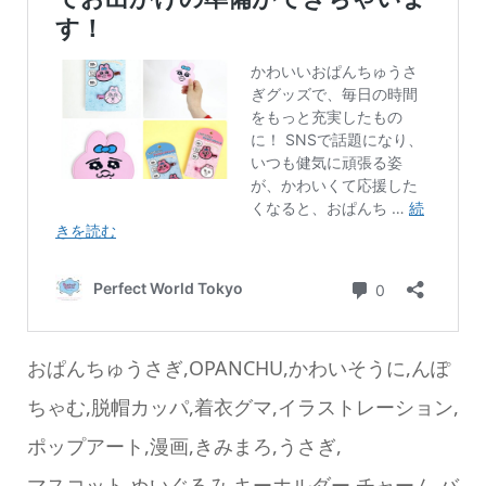
おぱんちゅうさぎ,OPANCHU,かわいそうに,んぽ
ちゃむ,脱帽カッパ,着衣グマ,イラストレーション,
ポップアート,漫画,きみまろ,うさぎ,
online store
company info
contact us
share me!
マスコット,ぬいぐるみ,キーホルダー,チャーム,バ