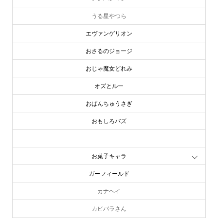
うる星やつら
エヴァンゲリオン
おさるのジョージ
おじゃ魔女どれみ
オズとルー
おぱんちゅうさぎ
おもしろバズ
お文具といっしょ
お菓子キャラ
ガーフィールド
カナヘイ
カピバラさん