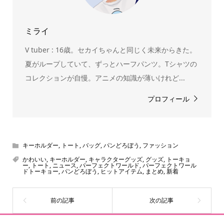
ミライ
V tuber : 16歳。セカイちゃんと同じく未来からきた。
夏がループしていて、ずっとハーフパンツ。Tシャツの
コレクションが自慢。アニメの知識が薄いけれど...
プロフィール
キーホルダー
,
トート
,
バッグ
,
パンどろぼう
,
ファッション
かわいい
,
キーホルダー
,
キャラクターグッズ
,
グッズ
,
トーキョ
ー
,
トート
,
ニュース
,
パーフェクトワールド
,
パーフェクトワール
ドトーキョー
,
パンどろぼう
,
ヒットアイテム
,
まとめ
,
新着