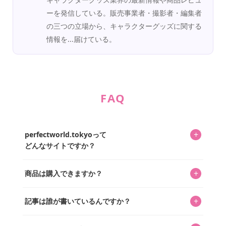
ーを発信している。販売事業者・撮影者・編集者
の三つの立場から、キャラクターグッズに関する
情報を...届けている。
FAQ
+
perfectworld.tokyoって
どんなサイトですか？
キャラクターとそのグッズの楽しさと素敵さを皆さんに知
+
商品は購入できますか？
ってもらうニュースサイトです。運営はキャラグッズコレ
クターであるパーフェクト・ワールド株式会社と編集長KOS
編集部が運営するコレクターズオンラインショップ
を中心に行われており、私たちは実際に40,000種のキャラグ
+
記事は誰が書いているんですか？
「perfectworld.shop」で、ほとんど全てのアイテムを購
ッズを扱うオンラインショップ「perfectworld.shop」のた
入・予約申し込みできます。多くの記事の最下部にリンク
キャラグッズファンの編集部メンバーがひとつひとつ書い
めに、商品をひとつずつ選び、写真を撮っています。