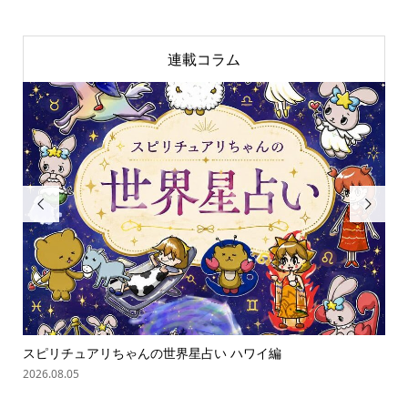
連載コラム


ゃん
スピリチュアリちゃんの世界星占い ハワイ編
オバ
2026.08.05
202