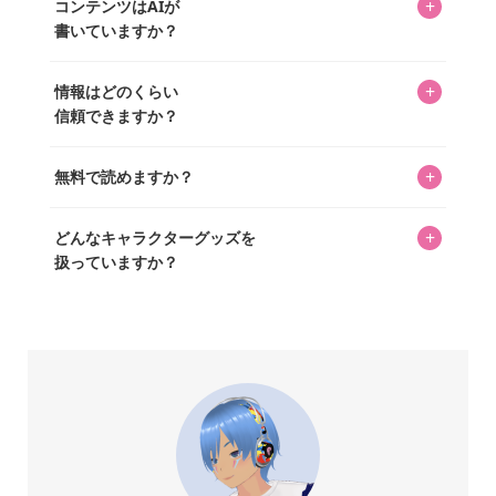
があり、そこからジャンプできます。
+
コンテンツはAIが
ています。記事内の99%を超えるほぼすべての写真も、1枚
書いていますか？
ずつ心を込めて自分たちで撮影したものです。さらに、10
年以上のコレクター経験を持ち、自身で40,000点のキャラグ
いいえ。全てのコンテンツはキャラグッズファンの人間が
ッズを収集し、月に1,000点の新商品を選定・購入する編集
+
情報はどのくらい
書いています。AIは使用していません。編集長KOSが最終確
長KOSが全記事を監修しています。
信頼できますか？
認を行い、手動で更新しています。
私見たっぷりに書いていますが、ファンとしての正直な思
+
無料で読めますか？
いをお届けすることは保証します。なお、記事内に価格は
掲載していません。価格は店舗や時期によって変動するた
はい、全て無料です。
め、正確な情報をお伝えできないからです。
+
どんなキャラクターグッズを
扱っていますか？
スヌーピー、ミッフィー、サンリオ、ディズニー、おぱん
ちゅうさぎ、パペットスンスン……あげるとキリがありませ
ん！200種以上のトレンディなキャラクターやアニメキャラ
をご紹介しています。生まれたばかりの新しいキャラクタ
ーをいち早く皆さんにお届けすることも、私たちの使命の
ひとつです。