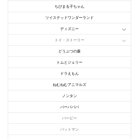
ちびまる子ちゃん
ツイステッドワンダーランド
ディズニー
トイ・ストーリー
どうぶつの森
トムとジェリー
ドラえもん
ねむねむアニマルズ
ノンタン
バーバパパ
バービー
バットマン
online store
company info
contact us
share me!