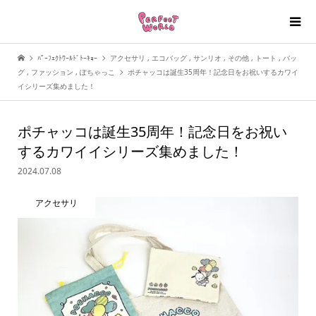
ﾊﾟｰﾌｪｸﾄﾜｰﾙﾄﾞﾄｰｷｮｰ
アクセサリ
,
エコバッグ
,
サンリオ
,
その他
,
トート
,
バッ
グ
,
ファッション
,
ぽちゃっこ
ポチャッコは誕生35周年！記念日をお祝いするカワイ
イシリーズ集めました！
ポチャッコは誕生35周年！記念日をお祝い
するカワイイシリーズ集めました！
2024.07.08
アクセサリ