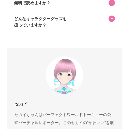
+
無料で読めますか？
いをお届けすることは保証します。なお、記事内に価格は
掲載していません。価格は店舗や時期によって変動するた
はい、全て無料です。
め、正確な情報をお伝えできないからです。
+
どんなキャラクターグッズを
扱っていますか？
スヌーピー、ミッフィー、サンリオ、ディズニー、おぱん
ちゅうさぎ、パペットスンスン……あげるとキリがありませ
ん！200種以上のトレンディなキャラクターやアニメキャラ
をご紹介しています。生まれたばかりの新しいキャラクタ
ーをいち早く皆さんにお届けすることも、私たちの使命の
ひとつです。
セカイ
セカイちゃんはパーフェクトワールドトーキョーの公
式バーチャルレポーター。このセカイの“かわいい”を取