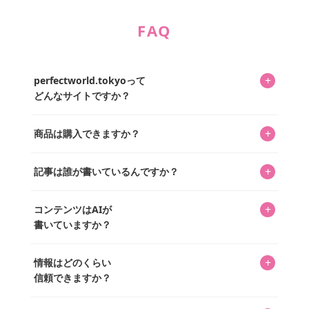
FAQ
+
perfectworld.tokyoって
どんなサイトですか？
キャラクターとそのグッズの楽しさと素敵さを皆さんに知
+
商品は購入できますか？
ってもらうニュースサイトです。運営はキャラグッズコレ
クターであるパーフェクト・ワールド株式会社と編集長KOS
編集部が運営するコレクターズオンラインショップ
を中心に行われており、私たちは実際に40,000種のキャラグ
+
記事は誰が書いているんですか？
「perfectworld.shop」で、ほとんど全てのアイテムを購
ッズを扱うオンラインショップ「perfectworld.shop」のた
入・予約申し込みできます。多くの記事の最下部にリンク
キャラグッズファンの編集部メンバーがひとつひとつ書い
めに、商品をひとつずつ選び、写真を撮っています。
があり、そこからジャンプできます。
+
コンテンツはAIが
ています。記事内の99%を超えるほぼすべての写真も、1枚
書いていますか？
ずつ心を込めて自分たちで撮影したものです。さらに、10
年以上のコレクター経験を持ち、自身で40,000点のキャラグ
いいえ。全てのコンテンツはキャラグッズファンの人間が
ッズを収集し、月に1,000点の新商品を選定・購入する編集
+
情報はどのくらい
書いています。AIは使用していません。編集長KOSが最終確
長KOSが全記事を監修しています。
信頼できますか？
認を行い、手動で更新しています。
私見たっぷりに書いていますが、ファンとしての正直な思