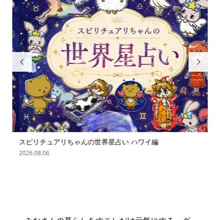


スピリチュアリちゃんの世界星占い ハワイ編
「
の難.
2026.08.06
202