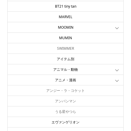
BT21 tiny tan
MARVEL
MOOMIN
MUMIN
SWIMMER
アイテム別
アニマル・動物
アニメ・漫画
アンジー・ラ・コケット
アンパンマン
うる星やつら
エヴァンゲリオン
online store
company info
contact us
share me!