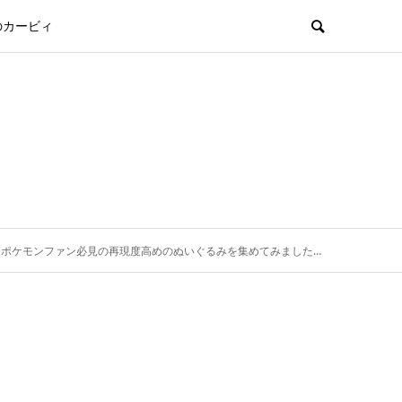
のカービィ
ポケモンファン必見の再現度高めのぬいぐるみを集めてみました。