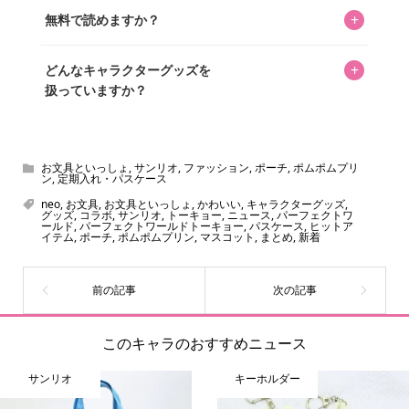
私見たっぷりに書いていますが、ファンとしての正直な思
+
無料で読めますか？
いをお届けすることは保証します。なお、記事内に価格は
掲載していません。価格は店舗や時期によって変動するた
はい、全て無料です。
め、正確な情報をお伝えできないからです。
+
どんなキャラクターグッズを
扱っていますか？
スヌーピー、ミッフィー、サンリオ、ディズニー、おぱん
ちゅうさぎ、パペットスンスン……あげるとキリがありませ
ん！200種以上のトレンディなキャラクターやアニメキャラ
お文具といっしょ
,
サンリオ
,
ファッション
,
ポーチ
,
ポムポムプリ
ン
,
定期入れ・パスケース
をご紹介しています。生まれたばかりの新しいキャラクタ
neo
,
お文具
,
お文具といっしょ
,
かわいい
,
キャラクターグッズ
,
ーをいち早く皆さんにお届けすることも、私たちの使命の
グッズ
,
コラボ
,
サンリオ
,
トーキョー
,
ニュース
,
パーフェクトワ
ールド
,
パーフェクトワールドトーキョー
,
パスケース
,
ヒットア
ひとつです。
イテム
,
ポーチ
,
ポムポムプリン
,
マスコット
,
まとめ
,
新着
このキャラのおすすめニュース
サンリオ
キーホルダー