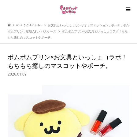
ﾊﾟｰﾌｪｸﾄﾜｰﾙﾄﾞﾄｰｷｮｰ
お文具といっしょ
,
サンリオ
,
ファッション
,
ポーチ
,
ポム
ポムプリン
,
定期入れ・パスケース
ポムポムプリン×お文具といっしょコラボ！もち
もち癒しのマスコットやポーチ。
ポムポムプリン×お文具といっしょコラボ！
もちもち癒しのマスコットやポーチ。
2026.01.09
お文具といっしょ