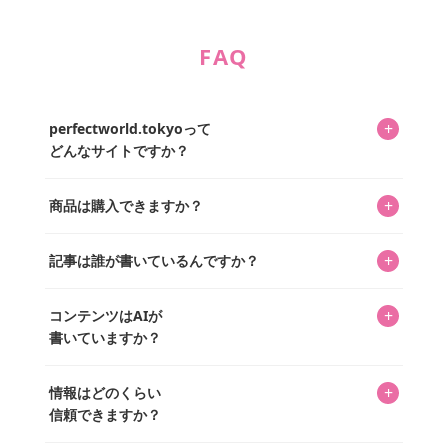
FAQ
+
perfectworld.tokyoって
どんなサイトですか？
キャラクターとそのグッズの楽しさと素敵さを皆さんに知
+
商品は購入できますか？
ってもらうニュースサイトです。運営はキャラグッズコレ
クターであるパーフェクト・ワールド株式会社と編集長KOS
編集部が運営するコレクターズオンラインショップ
を中心に行われており、私たちは実際に40,000種のキャラグ
+
記事は誰が書いているんですか？
「perfectworld.shop」で、ほとんど全てのアイテムを購
ッズを扱うオンラインショップ「perfectworld.shop」のた
入・予約申し込みできます。多くの記事の最下部にリンク
キャラグッズファンの編集部メンバーがひとつひとつ書い
めに、商品をひとつずつ選び、写真を撮っています。
があり、そこからジャンプできます。
+
コンテンツはAIが
ています。記事内の99%を超えるほぼすべての写真も、1枚
書いていますか？
ずつ心を込めて自分たちで撮影したものです。さらに、10
年以上のコレクター経験を持ち、自身で40,000点のキャラグ
いいえ。全てのコンテンツはキャラグッズファンの人間が
ッズを収集し、月に1,000点の新商品を選定・購入する編集
+
情報はどのくらい
書いています。AIは使用していません。編集長KOSが最終確
長KOSが全記事を監修しています。
信頼できますか？
認を行い、手動で更新しています。