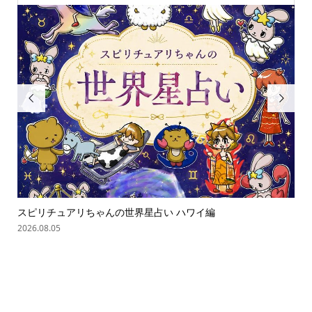


ゃん
スピリチュアリちゃんの世界星占い ハワイ編
オバ
2026.08.05
202
online store
company info
contact us
share me!