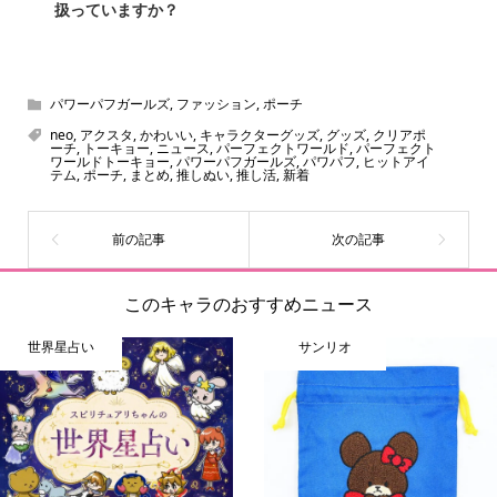
扱っていますか？
スヌーピー、ミッフィー、サンリオ、ディズニー、おぱん
ちゅうさぎ、パペットスンスン……あげるとキリがありませ
ん！200種以上のトレンディなキャラクターやアニメキャラ
パワーパフガールズ
,
ファッション
,
ポーチ
をご紹介しています。生まれたばかりの新しいキャラクタ
neo
,
アクスタ
,
かわいい
,
キャラクターグッズ
,
グッズ
,
クリアポ
ーチ
,
トーキョー
,
ニュース
,
パーフェクトワールド
,
パーフェクト
ーをいち早く皆さんにお届けすることも、私たちの使命の
ワールドトーキョー
,
パワーパフガールズ
,
パワパフ
,
ヒットアイ
テム
,
ポーチ
,
まとめ
,
推しぬい
,
推し活
,
新着
ひとつです。
このキャラのおすすめニュース
世界星占い
サンリオ