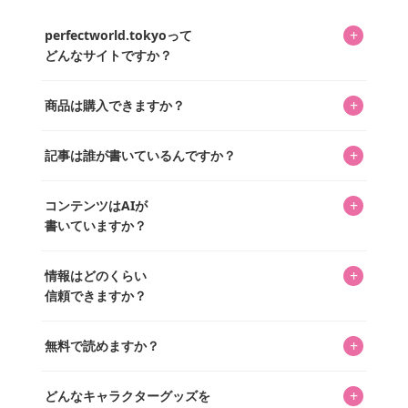
+
perfectworld.tokyoって
どんなサイトですか？
キャラクターとそのグッズの楽しさと素敵さを皆さんに知
+
商品は購入できますか？
ってもらうニュースサイトです。運営はキャラグッズコレ
クターであるパーフェクト・ワールド株式会社と編集長KOS
編集部が運営するコレクターズオンラインショップ
を中心に行われており、私たちは実際に40,000種のキャラグ
+
記事は誰が書いているんですか？
「perfectworld.shop」で、ほとんど全てのアイテムを購
ッズを扱うオンラインショップ「perfectworld.shop」のた
入・予約申し込みできます。多くの記事の最下部にリンク
キャラグッズファンの編集部メンバーがひとつひとつ書い
めに、商品をひとつずつ選び、写真を撮っています。
があり、そこからジャンプできます。
+
コンテンツはAIが
ています。記事内の99%を超えるほぼすべての写真も、1枚
書いていますか？
ずつ心を込めて自分たちで撮影したものです。さらに、10
年以上のコレクター経験を持ち、自身で40,000点のキャラグ
いいえ。全てのコンテンツはキャラグッズファンの人間が
ッズを収集し、月に1,000点の新商品を選定・購入する編集
+
情報はどのくらい
書いています。AIは使用していません。編集長KOSが最終確
長KOSが全記事を監修しています。
信頼できますか？
認を行い、手動で更新しています。
私見たっぷりに書いていますが、ファンとしての正直な思
+
無料で読めますか？
いをお届けすることは保証します。なお、記事内に価格は
掲載していません。価格は店舗や時期によって変動するた
はい、全て無料です。
め、正確な情報をお伝えできないからです。
+
どんなキャラクターグッズを