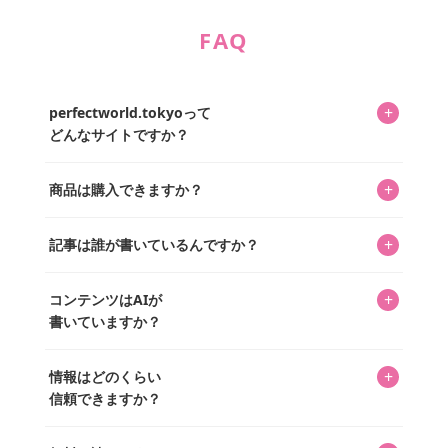
FAQ
+
perfectworld.tokyoって
どんなサイトですか？
キャラクターとそのグッズの楽しさと素敵さを皆さんに知
+
商品は購入できますか？
ってもらうニュースサイトです。運営はキャラグッズコレ
クターであるパーフェクト・ワールド株式会社と編集長KOS
編集部が運営するコレクターズオンラインショップ
を中心に行われており、私たちは実際に40,000種のキャラグ
+
記事は誰が書いているんですか？
「perfectworld.shop」で、ほとんど全てのアイテムを購
ッズを扱うオンラインショップ「perfectworld.shop」のた
入・予約申し込みできます。多くの記事の最下部にリンク
キャラグッズファンの編集部メンバーがひとつひとつ書い
めに、商品をひとつずつ選び、写真を撮っています。
があり、そこからジャンプできます。
+
コンテンツはAIが
ています。記事内の99%を超えるほぼすべての写真も、1枚
書いていますか？
ずつ心を込めて自分たちで撮影したものです。さらに、10
年以上のコレクター経験を持ち、自身で40,000点のキャラグ
いいえ。全てのコンテンツはキャラグッズファンの人間が
ッズを収集し、月に1,000点の新商品を選定・購入する編集
+
情報はどのくらい
書いています。AIは使用していません。編集長KOSが最終確
長KOSが全記事を監修しています。
信頼できますか？
認を行い、手動で更新しています。
私見たっぷりに書いていますが、ファンとしての正直な思