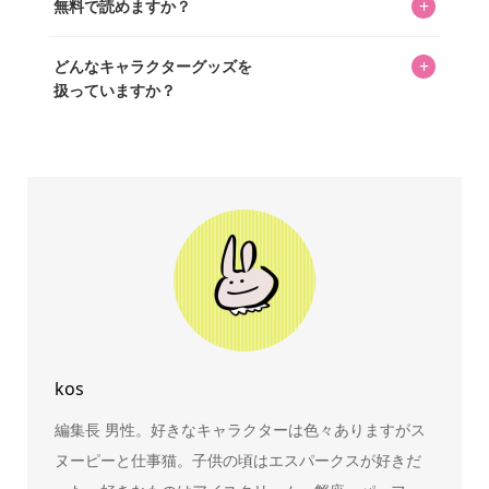
+
無料で読めますか？
いをお届けすることは保証します。なお、記事内に価格は
掲載していません。価格は店舗や時期によって変動するた
はい、全て無料です。
め、正確な情報をお伝えできないからです。
+
どんなキャラクターグッズを
扱っていますか？
スヌーピー、ミッフィー、サンリオ、ディズニー、おぱん
ちゅうさぎ、パペットスンスン……あげるとキリがありませ
ん！200種以上のトレンディなキャラクターやアニメキャラ
をご紹介しています。生まれたばかりの新しいキャラクタ
ーをいち早く皆さんにお届けすることも、私たちの使命の
ひとつです。
kos
編集長 男性。好きなキャラクターは色々ありますがス
ヌーピーと仕事猫。子供の頃はエスパークスが好きだ