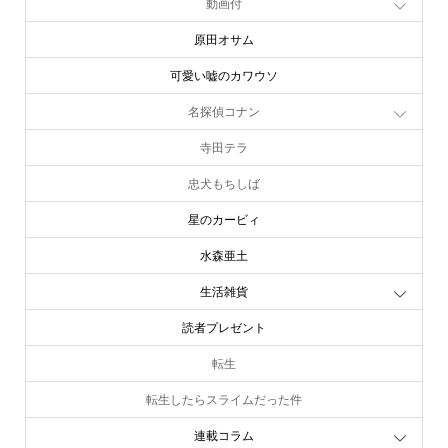
動画付
原田オサム
可愛い嘘のカワウソ
名探偵コナン
寺田テラ
忠犬もちしば
星のカービィ
水森亜土
生活雑貨
読者プレゼント
転生
転生したらスライムだった件