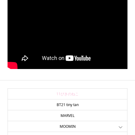
11ぴきのねこ
BT21 tiny tan
MARVEL
MOOMIN