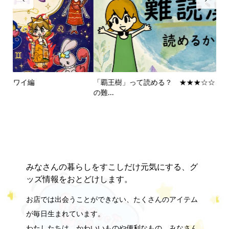
「覇王樹」って読める？ ★★★☆☆ スピリチュアリちゃん
ス
の難...
202
2026.08.06
みなさんの暮らしをすこしだけ元気にする、グ
ッズ情報をおとどけします。
お店では出会うことができない、たくさんのアイテム
が毎日生まれています。