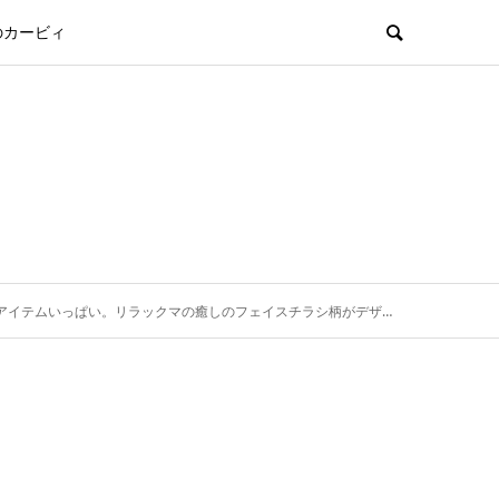
のカービィ
ぱい。リラックマの癒しのフェイスチラシ柄がデザインされたポーチやケースです。