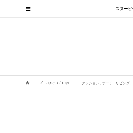
スヌーピ
ﾊﾟｰﾌｪｸﾄﾜｰﾙﾄﾞﾄｰｷｮｰ
クッション
,
ポーチ
,
リビング
,