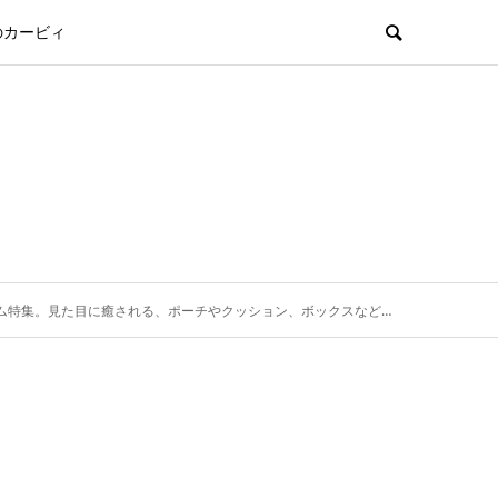
のカービィ
ム特集。見た目に癒される、ポーチやクッション、ボックスなど。