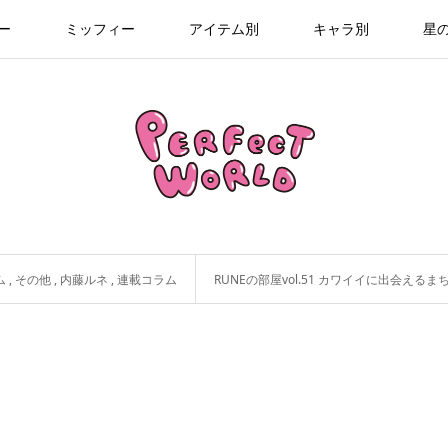
ー
ミッフィー
アイテム別
キャラ別
星
ム
,
その他
,
内藤ルネ
,
連載コラム
RUNEの部屋vol.51 カワイイに出会える