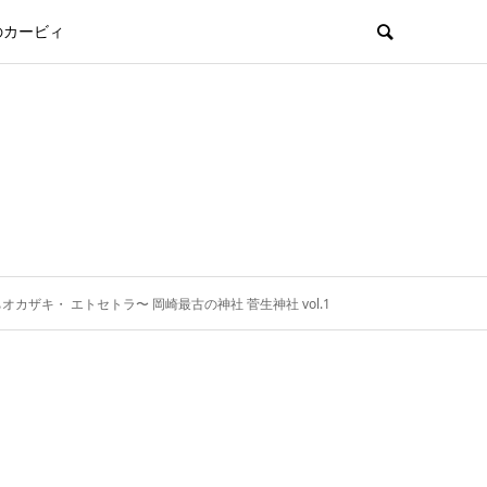
のカービィ
まちオカザキ・ エトセトラ〜 岡崎最古の神社 菅生神社 vol.1