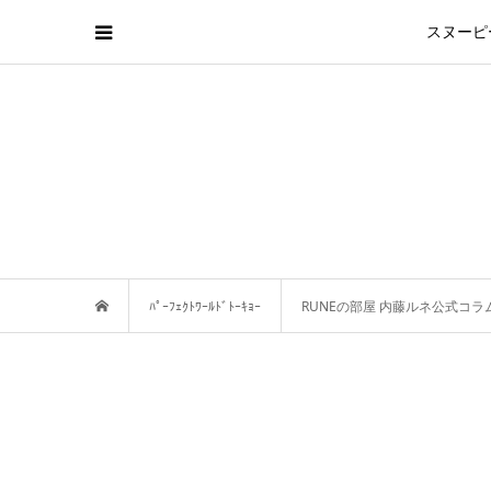
スヌーピ
ﾊﾟｰﾌｪｸﾄﾜｰﾙﾄﾞﾄｰｷｮｰ
RUNEの部屋 内藤ルネ公式コラ