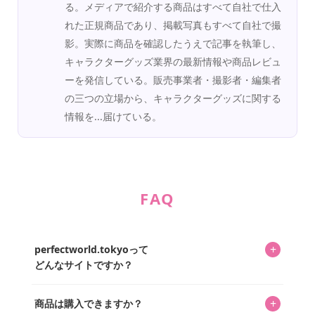
る。メディアで紹介する商品はすべて自社で仕入
れた正規商品であり、掲載写真もすべて自社で撮
影。実際に商品を確認したうえで記事を執筆し、
キャラクターグッズ業界の最新情報や商品レビュ
ーを発信している。販売事業者・撮影者・編集者
の三つの立場から、キャラクターグッズに関する
情報を...届けている。
FAQ
+
perfectworld.tokyoって
どんなサイトですか？
キャラクターとそのグッズの楽しさと素敵さを皆さんに知
+
商品は購入できますか？
ってもらうニュースサイトです。運営はキャラグッズコレ