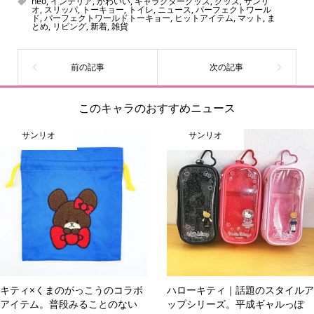
neo
,
インテリア
,
かわいい
,
キャラクターグッズ
,
グッズ
,
サンリ
ーをいち早く皆さんにお届けすることも、私たちの使命の
オ
,
スリッパ
,
トーキョー
,
トイレ
,
ニュース
,
パーフェクトワール
ド
,
パーフェクトワールドトーキョー
,
ヒットアイテム
,
マット
,
ま
ひとつです。
とめ
,
リビング
,
新着
,
雑貨
このキャラのおすすめニュース
サンリオ
サンリオ
キティ×くまのがっこうのコラボ
ハローキティ｜話題のスタイルア
アイテム。普段みることのない
ップシリーズ。平成ギャルっぽ