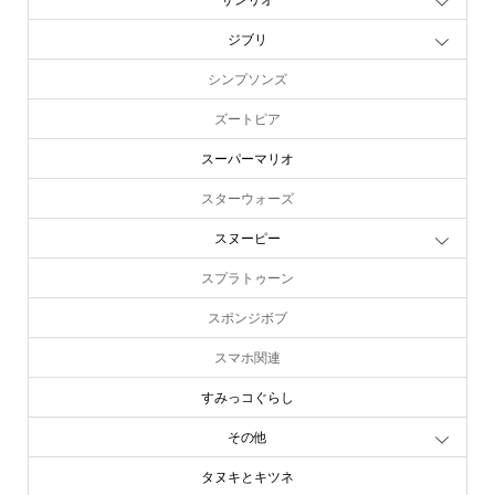
ジブリ
シンプソンズ
ズートピア
スーパーマリオ
スターウォーズ
スヌーピー
スプラトゥーン
スポンジボブ
スマホ関連
すみっコぐらし
その他
タヌキとキツネ
online store
company info
contact us
share me!