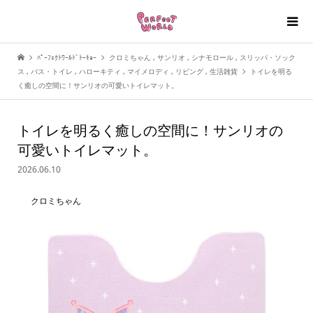
ﾊﾟｰﾌｪｸﾄﾜｰﾙﾄﾞﾄｰｷｮｰ
クロミちゃん
,
サンリオ
,
シナモロール
,
スリッパ・ソック
ス
,
バス・トイレ
,
ハローキティ
,
マイメロディ
,
リビング
,
生活雑貨
トイレを明る
く癒しの空間に！サンリオの可愛いトイレマット。
トイレを明るく癒しの空間に！サンリオの
可愛いトイレマット。
2026.06.10
クロミちゃん