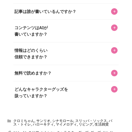
クターであるパーフェクト・ワールド株式会社と編集長KOS
編集部が運営するコレクターズオンラインショップ
を中心に行われており、私たちは実際に40,000種のキャラグ
+
記事は誰が書いているんですか？
「perfectworld.shop」で、ほとんど全てのアイテムを購
ッズを扱うオンラインショップ「perfectworld.shop」のた
入・予約申し込みできます。多くの記事の最下部にリンク
キャラグッズファンの編集部メンバーがひとつひとつ書い
めに、商品をひとつずつ選び、写真を撮っています。
があり、そこからジャンプできます。
+
コンテンツはAIが
ています。記事内の99%を超えるほぼすべての写真も、1枚
書いていますか？
ずつ心を込めて自分たちで撮影したものです。さらに、10
年以上のコレクター経験を持ち、自身で40,000点のキャラグ
いいえ。全てのコンテンツはキャラグッズファンの人間が
ッズを収集し、月に1,000点の新商品を選定・購入する編集
+
情報はどのくらい
書いています。AIは使用していません。編集長KOSが最終確
長KOSが全記事を監修しています。
信頼できますか？
認を行い、手動で更新しています。
私見たっぷりに書いていますが、ファンとしての正直な思
+
無料で読めますか？
いをお届けすることは保証します。なお、記事内に価格は
掲載していません。価格は店舗や時期によって変動するた
はい、全て無料です。
め、正確な情報をお伝えできないからです。
+
どんなキャラクターグッズを
扱っていますか？
スヌーピー、ミッフィー、サンリオ、ディズニー、おぱん
ちゅうさぎ、パペットスンスン……あげるとキリがありませ
ん！200種以上のトレンディなキャラクターやアニメキャラ
クロミちゃん
,
サンリオ
,
シナモロール
,
スリッパ・ソックス
,
バ
ス・トイレ
,
ハローキティ
,
マイメロディ
,
リビング
,
生活雑貨
をご紹介しています。生まれたばかりの新しいキャラクタ