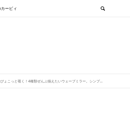
のカービィ
と覗く！4種類ぜんぶ揃えたいウェーブミラー。シンプルでふにゅふにゅの形がかわいい。