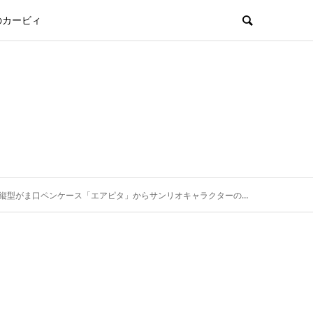
のカービィ
ース「エアピタ」からサンリオキャラクターのデザインが登場。かわいいのに利便性も最強のアイテムです。