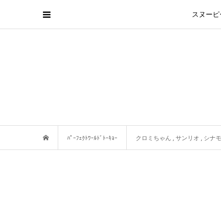
スヌーピ
ﾊﾟｰﾌｪｸﾄﾜｰﾙﾄﾞﾄｰｷｮｰ
クロミちゃん
,
サンリオ
,
シナ