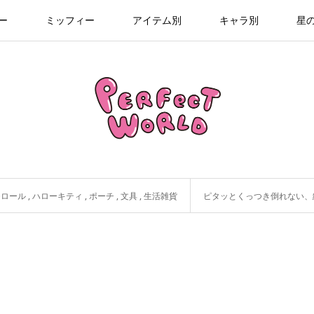
ー
ミッフィー
アイテム別
キャラ別
星
モロール
,
ハローキティ
,
ポーチ
,
文具
,
生活雑貨
ピタッとくっつき倒れない、縦型がま口ペンケ