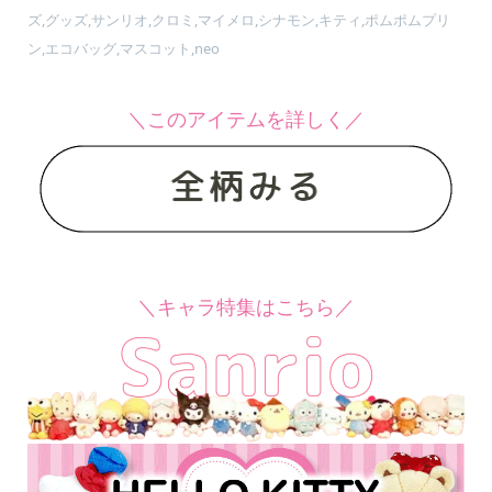
ズ,グッズ,サンリオ,クロミ,マイメロ,シナモン,キティ,ポムポムプリ
ン,エコバッグ,マスコット,neo
＼このアイテムを詳しく／
＼キャラ特集はこちら／