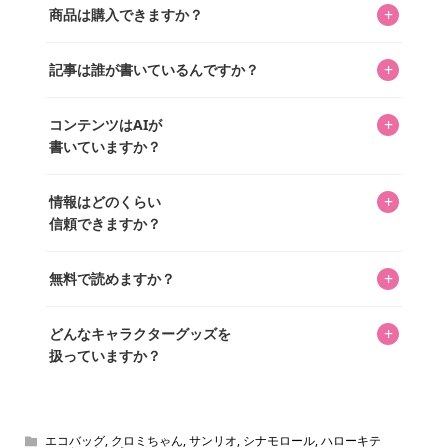
+
商品は購入できますか？
ってもらうニュースサイトです。運営はキャラグッズコレ
クターであるパーフェクト・ワールド株式会社と編集長KOS
編集部が運営するコレクターズオンラインショップ
を中心に行われており、私たちは実際に40,000種のキャラグ
+
記事は誰が書いているんですか？
「perfectworld.shop」で、ほとんど全てのアイテムを購
ッズを扱うオンラインショップ「perfectworld.shop」のた
入・予約申し込みできます。多くの記事の最下部にリンク
キャラグッズファンの編集部メンバーがひとつひとつ書い
めに、商品をひとつずつ選び、写真を撮っています。
があり、そこからジャンプできます。
+
コンテンツはAIが
ています。記事内の99%を超えるほぼすべての写真も、1枚
書いていますか？
ずつ心を込めて自分たちで撮影したものです。さらに、10
年以上のコレクター経験を持ち、自身で40,000点のキャラグ
いいえ。全てのコンテンツはキャラグッズファンの人間が
ッズを収集し、月に1,000点の新商品を選定・購入する編集
+
情報はどのくらい
書いています。AIは使用していません。編集長KOSが最終確
長KOSが全記事を監修しています。
信頼できますか？
認を行い、手動で更新しています。
私見たっぷりに書いていますが、ファンとしての正直な思
+
無料で読めますか？
いをお届けすることは保証します。なお、記事内に価格は
掲載していません。価格は店舗や時期によって変動するた
はい、全て無料です。
め、正確な情報をお伝えできないからです。
+
どんなキャラクターグッズを
扱っていますか？
スヌーピー、ミッフィー、サンリオ、ディズニー、おぱん
ちゅうさぎ、パペットスンスン……あげるとキリがありませ
ん！200種以上のトレンディなキャラクターやアニメキャラ
エコバッグ
,
クロミちゃん
,
サンリオ
,
シナモロール
,
ハローキテ