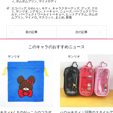
ィ
,
ポムポムプリン
,
マイメロディ
をご紹介しています。生まれたばかりの新しいキャラクタ
エコバッグ
,
かわいい
,
キティ
,
キャラクターグッズ
,
グッズ
,
クロ
ーをいち早く皆さんにお届けすることも、私たちの使命の
ミ
,
サンリオ
,
シナモン
,
トーキョー
,
ニュース
,
パーフェクトワー
ルド
,
パーフェクトワールドトーキョー
,
ヒットアイテム
,
ポムポ
ひとつです。
ムプリン
,
マイメロ
,
マスコット
,
まとめ
,
新着
このキャラのおすすめニュース
サンリオ
サンリオ
キティ×くまのがっこうのコラボ
ハローキティ｜話題のスタイルア