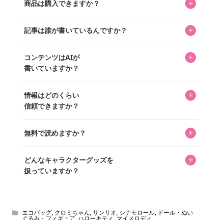
+
商品は購入できますか？
ってもらうニュースサイトです。運営はキャラグッズコレ
クターであるパーフェクト・ワールド株式会社と編集長KOS
編集部が運営するコレクターズオンラインショップ
を中心に行われており、私たちは実際に40,000種のキャラグ
+
記事は誰が書いているんですか？
「perfectworld.shop」で、ほとんど全てのアイテムを購
ッズを扱うオンラインショップ「perfectworld.shop」のた
入・予約申し込みできます。多くの記事の最下部にリンク
キャラグッズファンの編集部メンバーがひとつひとつ書い
めに、商品をひとつずつ選び、写真を撮っています。
があり、そこからジャンプできます。
+
コンテンツはAIが
ています。記事内の99%を超えるほぼすべての写真も、1枚
書いていますか？
ずつ心を込めて自分たちで撮影したものです。さらに、10
年以上のコレクター経験を持ち、自身で40,000点のキャラグ
いいえ。全てのコンテンツはキャラグッズファンの人間が
ッズを収集し、月に1,000点の新商品を選定・購入する編集
+
情報はどのくらい
書いています。AIは使用していません。編集長KOSが最終確
長KOSが全記事を監修しています。
信頼できますか？
認を行い、手動で更新しています。
私見たっぷりに書いていますが、ファンとしての正直な思
+
無料で読めますか？
いをお届けすることは保証します。なお、記事内に価格は
掲載していません。価格は店舗や時期によって変動するた
はい、全て無料です。
め、正確な情報をお伝えできないからです。
+
どんなキャラクターグッズを
扱っていますか？
スヌーピー、ミッフィー、サンリオ、ディズニー、おぱん
ちゅうさぎ、パペットスンスン……あげるとキリがありませ
ん！200種以上のトレンディなキャラクターやアニメキャラ
エコバッグ
,
クロミちゃん
,
サンリオ
,
シナモロール
,
ドール・ぬい
ぐるみ・フィギュア
,
ハローキティ
,
マイメロディ