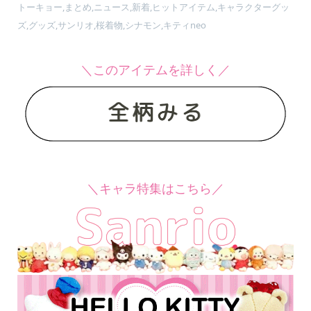
トーキョー,まとめ,ニュース,新着,ヒットアイテム,キャラクターグッ
ズ,グッズ,サンリオ,桜着物,シナモン,キティneo
＼このアイテムを詳しく／
＼キャラ特集はこちら／