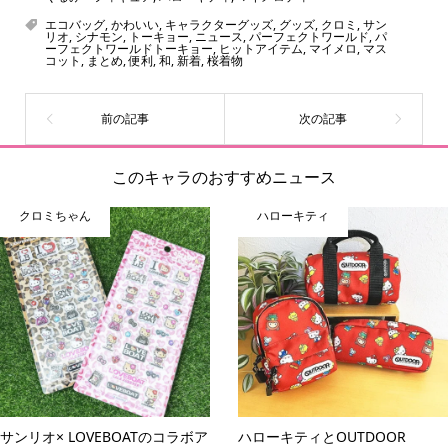
をご紹介しています。生まれたばかりの新しいキャラクタ
エコバッグ
,
かわいい
,
キャラクターグッズ
,
グッズ
,
クロミ
,
サン
ーをいち早く皆さんにお届けすることも、私たちの使命の
リオ
,
シナモン
,
トーキョー
,
ニュース
,
パーフェクトワールド
,
パ
ーフェクトワールドトーキョー
,
ヒットアイテム
,
マイメロ
,
マス
ひとつです。
コット
,
まとめ
,
便利
,
和
,
新着
,
桜着物
このキャラのおすすめニュース
クロミちゃん
ハローキティ
online store
company info
contact us
share me!
サンリオ× LOVEBOATのコラボア
ハローキティとOUTDOOR