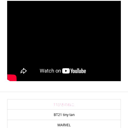
11ぴきのねこ
BT21 tiny tan
online store
company info
contact us
share me!
MARVEL