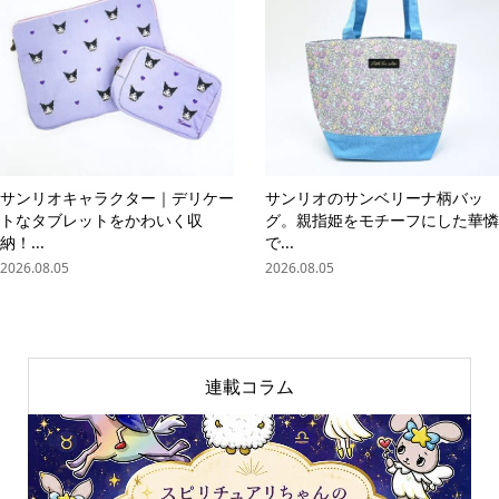
サンリオキャラクター｜デリケー
サンリオのサンベリーナ柄バッ
トなタブレットをかわいく収
グ。親指姫をモチーフにした華憐
納！...
で...
2026.08.05
2026.08.05
連載コラム