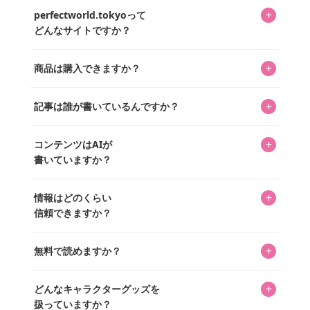
+
perfectworld.tokyoって
どんなサイトですか？
キャラクターとそのグッズの楽しさと素敵さを皆さんに知
+
商品は購入できますか？
ってもらうニュースサイトです。運営はキャラグッズコレ
クターであるパーフェクト・ワールド株式会社と編集長KOS
編集部が運営するコレクターズオンラインショップ
を中心に行われており、私たちは実際に40,000種のキャラグ
+
記事は誰が書いているんですか？
「perfectworld.shop」で、ほとんど全てのアイテムを購
ッズを扱うオンラインショップ「perfectworld.shop」のた
入・予約申し込みできます。多くの記事の最下部にリンク
キャラグッズファンの編集部メンバーがひとつひとつ書い
めに、商品をひとつずつ選び、写真を撮っています。
があり、そこからジャンプできます。
+
コンテンツはAIが
ています。記事内の99%を超えるほぼすべての写真も、1枚
書いていますか？
ずつ心を込めて自分たちで撮影したものです。さらに、10
年以上のコレクター経験を持ち、自身で40,000点のキャラグ
いいえ。全てのコンテンツはキャラグッズファンの人間が
ッズを収集し、月に1,000点の新商品を選定・購入する編集
+
情報はどのくらい
書いています。AIは使用していません。編集長KOSが最終確
長KOSが全記事を監修しています。
信頼できますか？
認を行い、手動で更新しています。
私見たっぷりに書いていますが、ファンとしての正直な思
+
無料で読めますか？
いをお届けすることは保証します。なお、記事内に価格は
掲載していません。価格は店舗や時期によって変動するた
はい、全て無料です。
め、正確な情報をお伝えできないからです。
+
どんなキャラクターグッズを
扱っていますか？