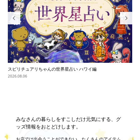


スピリチュアリちゃんの世界星占い ハワイ編
「
の難.
2026.08.06
202
みなさんの暮らしをすこしだけ元気にする、グ
ッズ情報をおとどけします。
お店では出会うことができない、たくさんのアイテム