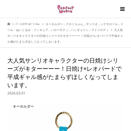
ﾊﾟｰﾌｪｸﾄﾜｰﾙﾄﾞﾄｰｷｮｰ
キーホルダー
,
クロミちゃん
,
サンリオ
,
シナモロール
,
ド
ール・ぬいぐるみ・フィギュア
,
ハローキティ
,
ハンギョドン
,
マイメロディ
大人気
サンリオキャラクターの日焼けシリーズがキターーーー！日焼け×レオパードで平成ギャ
ル感がたまらずほしくなってしまいます。
大人気サンリオキャラクターの日焼けシリ
ーズがキターーーー！日焼け×レオパードで
平成ギャル感がたまらずほしくなってしま
います。
2026.03.01
キーホルダー