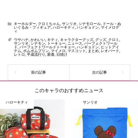
スヌーピー、ミッフィー、サンリオ、ディズニー、おぱん
ちゅうさぎ、パペットスンスン……あげるとキリがありませ
ん！200種以上のトレンディなキャラクターやアニメキャラ
キーホルダー
,
クロミちゃん
,
サンリオ
,
シナモロール
,
ドール・ぬ
いぐるみ・フィギュア
,
ハローキティ
,
ハンギョドン
,
マイメロデ
をご紹介しています。生まれたばかりの新しいキャラクタ
ィ
ーをいち早く皆さんにお届けすることも、私たちの使命の
ウサハナ
,
かわいい
,
キティ
,
キャラクターグッズ
,
グッズ
,
クロミ
,
サンリオ
,
シナモン
,
トーキョー
,
ニュース
,
パーフェクトワール
ひとつです。
ド
,
パーフェクトワールドトーキョー
,
ハンギョドン
,
ヒットアイ
テム
,
ポムポムプリン
,
マイメロ
,
マスコット
,
まとめ
,
レオパード
,
レトロ
,
平成流行り
,
新着
,
日焼け
このキャラのおすすめニュース
ハローキティ
サンリオ