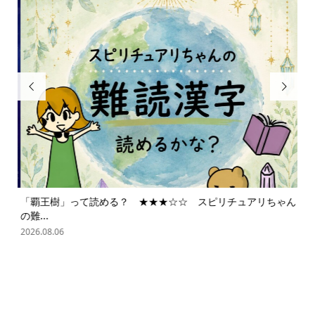


「覇王樹」って読める？ ★★★☆☆ スピリチュアリちゃん
ス
の難...
202
2026.08.06