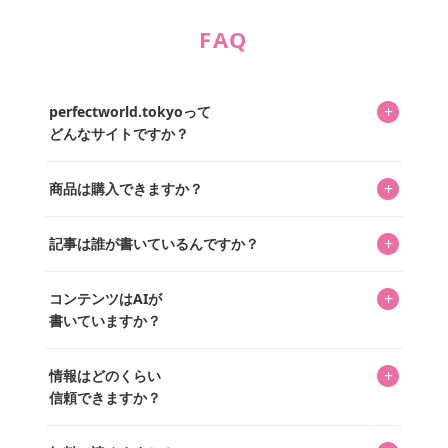
FAQ
+
perfectworld.tokyoって
どんなサイトですか？
キャラクターとそのグッズの楽しさと素敵さを皆さんに知
+
商品は購入できますか？
ってもらうニュースサイトです。運営はキャラグッズコレ
クターであるパーフェクト・ワールド株式会社と編集長KOS
編集部が運営するコレクターズオンラインショップ
を中心に行われており、私たちは実際に40,000種のキャラグ
+
記事は誰が書いているんですか？
「perfectworld.shop」で、ほとんど全てのアイテムを購
ッズを扱うオンラインショップ「perfectworld.shop」のた
入・予約申し込みできます。多くの記事の最下部にリンク
キャラグッズファンの編集部メンバーがひとつひとつ書い
めに、商品をひとつずつ選び、写真を撮っています。
があり、そこからジャンプできます。
+
コンテンツはAIが
ています。記事内の99%を超えるほぼすべての写真も、1枚
書いていますか？
ずつ心を込めて自分たちで撮影したものです。さらに、10
年以上のコレクター経験を持ち、自身で40,000点のキャラグ
いいえ。全てのコンテンツはキャラグッズファンの人間が
ッズを収集し、月に1,000点の新商品を選定・購入する編集
+
情報はどのくらい
書いています。AIは使用していません。編集長KOSが最終確
長KOSが全記事を監修しています。
信頼できますか？
認を行い、手動で更新しています。
私見たっぷりに書いていますが、ファンとしての正直な思