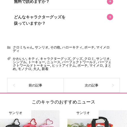
+
無料で読めますか？
いをお届けすることは保証します。なお、記事内に価格は
掲載していません。価格は店舗や時期によって変動するた
はい、全て無料です。
め、正確な情報をお伝えできないからです。
+
どんなキャラクターグッズを
扱っていますか？
スヌーピー、ミッフィー、サンリオ、ディズニー、おぱん
ちゅうさぎ、パペットスンスン……あげるとキリがありませ
ん！200種以上のトレンディなキャラクターやアニメキャラ
クロミちゃん
,
サンリオ
,
その他
,
ハローキティ
,
ポーチ
,
マイメロ
ディ
をご紹介しています。生まれたばかりの新しいキャラクタ
かわいい
,
キティ
,
キャラクターグッズ
,
グッズ
,
クロミ
,
サンリオ
,
ーをいち早く皆さんにお届けすることも、私たちの使命の
シンプル
,
トーキョー
,
ニュース
,
パーフェクトワールド
,
パーフェ
クトワールドトーキョー
,
ヒットアイテム
,
ポーチ
,
マイメロ
,
まと
ひとつです。
め
,
モノクロ
,
大人
,
新着
このキャラのおすすめニュース
サンリオ
サンリオ