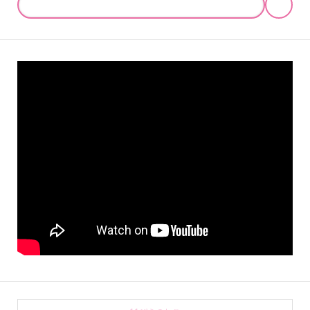
online store
company info
contact us
share me!