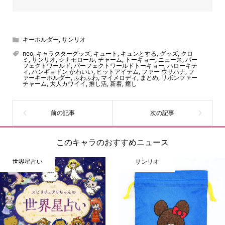
キーホルダー
,
サンリオ
neo
,
キャラクターグッズ
,
キュート
,
キュンとする
,
グッズ
,
クロ
ミ
,
サンリオ
,
シナモロール
,
チャーム
,
トーキョー
,
ニュース
,
パー
フェクトワールド
,
パーフェクトワールドトーキョー
,
ハローキテ
ィ
,
ハンギョドン かわいい
,
ヒットアイテム
,
ファー ウサハナ
,
フ
ァーキーホルダー
,
ふわふわ
,
マイメロディ
,
まとめ
,
リボンファー
チャーム
,
大人カワイイ
,
推し活
,
新着
,
癒し
このキャラのおすすめニュース
世界星占い
サンリオ