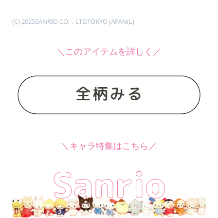
(C) 2025SANRIO CO.，LTD.TOKYO JAPAN(L)
＼このアイテムを詳しく／
＼キャラ特集はこちら／