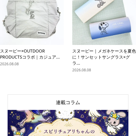
スヌーピー×OUTDOOR
スヌーピー｜メガネケースを夏色
PRODUCTSコラボ｜カジュア...
に！サンセットサングラス×グ
ラ...
2026.08.08
2026.08.08
連載コラム
online store
company info
contact us
share me!