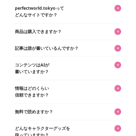
+
perfectworld.tokyoって
どんなサイトですか？
キャラクターとそのグッズの楽しさと素敵さを皆さんに知
+
商品は購入できますか？
ってもらうニュースサイトです。運営はキャラグッズコレ
クターであるパーフェクト・ワールド株式会社と編集長KOS
編集部が運営するコレクターズオンラインショップ
を中心に行われており、私たちは実際に40,000種のキャラグ
+
記事は誰が書いているんですか？
「perfectworld.shop」で、ほとんど全てのアイテムを購
ッズを扱うオンラインショップ「perfectworld.shop」のた
入・予約申し込みできます。多くの記事の最下部にリンク
キャラグッズファンの編集部メンバーがひとつひとつ書い
めに、商品をひとつずつ選び、写真を撮っています。
があり、そこからジャンプできます。
+
コンテンツはAIが
ています。記事内の99%を超えるほぼすべての写真も、1枚
書いていますか？
ずつ心を込めて自分たちで撮影したものです。さらに、10
年以上のコレクター経験を持ち、自身で40,000点のキャラグ
いいえ。全てのコンテンツはキャラグッズファンの人間が
ッズを収集し、月に1,000点の新商品を選定・購入する編集
+
情報はどのくらい
書いています。AIは使用していません。編集長KOSが最終確
長KOSが全記事を監修しています。
信頼できますか？
認を行い、手動で更新しています。
私見たっぷりに書いていますが、ファンとしての正直な思
+
無料で読めますか？
いをお届けすることは保証します。なお、記事内に価格は
掲載していません。価格は店舗や時期によって変動するた
はい、全て無料です。
め、正確な情報をお伝えできないからです。
+
どんなキャラクターグッズを
扱っていますか？