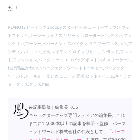
た！
PEANUTS,ピーナッツ,snoopy,スヌーピー,チェーリーブラウン,ウッ
ドストック,ルーシー,ライナス,サリー,シュローダー,ピッグペン,フラ
ンクリン,マーシー,ペパーミント,スパイク,オラフ,マーブルス,ベル,ア
ンディ,ハリエット,ビル,レイモンド,ロイ,オリビエ,コンラッド,フレッ
ド,ファッション,バッグ,トート,エコバッグ,ボストン,キャリーケース,
旅行用品,かわいい,パーフェクトワールドトーキョー,パーフェクト
ワールド,トーキョー,まとめ,ニュース,新着,ヒットアイテム,キャラク
ターグッズ,グッズ,neo,
💫記事監修｜編集長 KOS
キャラクターグッズ専門メディアの編集長。これ
までに12,000本以上の記事を執筆・監修。パーフ
ェクトワールド株式会社の代表として、「
パーフ
online store
company info
contact us
share me!
ェクトワールドトーキョー
」を運営。常時50,000