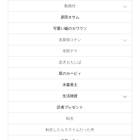
動画付
原田オサム
可愛い嘘のカワウソ
名探偵コナン
寺田テラ
忠犬もちしば
星のカービィ
水森亜土
生活雑貨
読者プレゼント
転生
転生したらスライムだった件
連載コラム