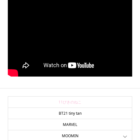
11ぴきのねこ
BT21 tiny tan
MARVEL
MOOMIN