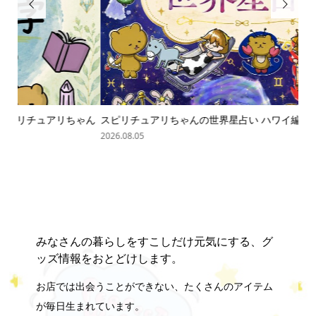


ゃん
スピリチュアリちゃんの世界星占い ハワイ編
オバ
2026.08.05
202
みなさんの暮らしをすこしだけ元気にする、グ
ッズ情報をおとどけします。
お店では出会うことができない、たくさんのアイテム
が毎日生まれています。