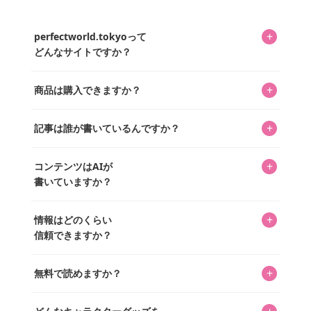
+
perfectworld.tokyoって
どんなサイトですか？
キャラクターとそのグッズの楽しさと素敵さを皆さんに知
+
商品は購入できますか？
ってもらうニュースサイトです。運営はキャラグッズコレ
クターであるパーフェクト・ワールド株式会社と編集長KOS
編集部が運営するコレクターズオンラインショップ
を中心に行われており、私たちは実際に40,000種のキャラグ
+
記事は誰が書いているんですか？
「perfectworld.shop」で、ほとんど全てのアイテムを購
ッズを扱うオンラインショップ「perfectworld.shop」のた
入・予約申し込みできます。多くの記事の最下部にリンク
キャラグッズファンの編集部メンバーがひとつひとつ書い
めに、商品をひとつずつ選び、写真を撮っています。
があり、そこからジャンプできます。
+
コンテンツはAIが
ています。記事内の99%を超えるほぼすべての写真も、1枚
書いていますか？
ずつ心を込めて自分たちで撮影したものです。さらに、10
年以上のコレクター経験を持ち、自身で40,000点のキャラグ
いいえ。全てのコンテンツはキャラグッズファンの人間が
ッズを収集し、月に1,000点の新商品を選定・購入する編集
+
情報はどのくらい
書いています。AIは使用していません。編集長KOSが最終確
長KOSが全記事を監修しています。
信頼できますか？
認を行い、手動で更新しています。
私見たっぷりに書いていますが、ファンとしての正直な思
+
無料で読めますか？
いをお届けすることは保証します。なお、記事内に価格は
掲載していません。価格は店舗や時期によって変動するた
はい、全て無料です。
め、正確な情報をお伝えできないからです。