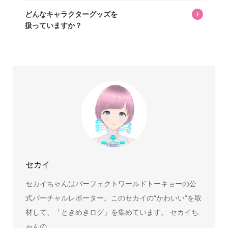
掲載していません。価格は店舗や時期によって変動するた
はい、全て無料です。
め、正確な情報をお伝えできないからです。
+
どんなキャラクターグッズを
扱っていますか？
スヌーピー、ミッフィー、サンリオ、ディズニー、おぱん
ちゅうさぎ、パペットスンスン……あげるとキリがありませ
ん！200種以上のトレンディなキャラクターやアニメキャラ
をご紹介しています。生まれたばかりの新しいキャラクタ
ーをいち早く皆さんにお届けすることも、私たちの使命の
ひとつです。
セカイ
セカイちゃんはパーフェクトワールドトーキョーの公
式バーチャルレポーター。このセカイの“かわいい”を取
材して、「ときめきログ」を集めています。 セカイち
ゃんの...