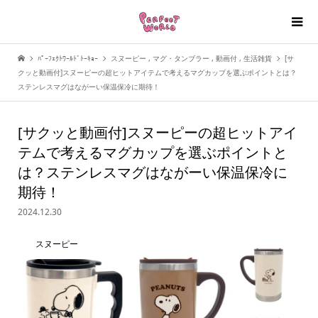
ﾊﾟｰﾌｪｸﾄﾜｰﾙﾄﾞﾄｰｷｮｰ
スヌーピー
,
マグ・タンブラー
,
動画付
,
生活雑貨
[サ
クッと動画付]スヌーピーの超ヒットアイテムで考えるマグカップを選ぶポイントとは？
ステンレスマグはながーい保温保冷に期待！
[サクッと動画付]スヌーピーの超ヒットアイ
テムで考えるマグカップを選ぶポイントと
は？ステンレスマグはながーい保温保冷に
期待！
2024.12.30
スヌーピー