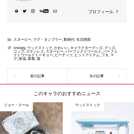
プロフィール
スヌーピー
,
マグ・タンブラー
,
動画付
,
生活雑貨
snoopy
,
ウッドストック
,
かわいい
,
キャラクターグッズ
,
グッズ
,
コップ
,
ステンレス
,
スヌーピー
,
パーフェクトワールド
,
パーフェ
クトワールドトーキョー
,
ピーナッツ
,
ヒットアイテム
,
フタ
,
マ
グ
,
保温
,
新着
,
蓋
このキャラのおすすめニュース
ジョー・クール
ウッドストック