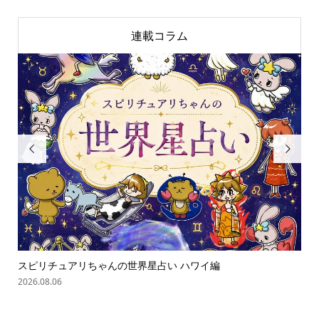
連載コラム


スピリチュアリちゃんの世界星占い ハワイ編
「
の難.
2026.08.06
202