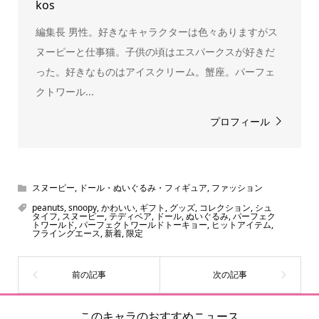
kos
編集長 男性。好きなキャラクターは色々ありますがス
ヌーピーと仕事猫。子供の頃はエスパークスが好きだ
った。好きなものはアイスクリーム。蟹座。パーフェ
クトワール...
プロフィール
スヌーピー
,
ドール・ぬいぐるみ・フィギュア
,
ファッション
peanuts
,
snoopy
,
かわいい
,
ギフト
,
グッズ
,
コレクション
,
シュ
タイフ
,
スヌーピー
,
テディベア
,
ドール
,
ぬいぐるみ
,
パーフェク
トワールド
,
パーフェクトワールドトーキョー
,
ヒットアイテム
,
フライングエース
,
新着
,
限定
このキャラのおすすめニュース