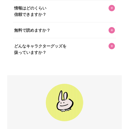
年以上のコレクター経験を持ち、自身で40,000点のキャラグ
いいえ。全てのコンテンツはキャラグッズファンの人間が
ッズを収集し、月に1,000点の新商品を選定・購入する編集
+
情報はどのくらい
書いています。AIは使用していません。編集長KOSが最終確
長KOSが全記事を監修しています。
信頼できますか？
認を行い、手動で更新しています。
私見たっぷりに書いていますが、ファンとしての正直な思
+
無料で読めますか？
いをお届けすることは保証します。なお、記事内に価格は
掲載していません。価格は店舗や時期によって変動するた
はい、全て無料です。
め、正確な情報をお伝えできないからです。
+
どんなキャラクターグッズを
扱っていますか？
スヌーピー、ミッフィー、サンリオ、ディズニー、おぱん
ちゅうさぎ、パペットスンスン……あげるとキリがありませ
ん！200種以上のトレンディなキャラクターやアニメキャラ
をご紹介しています。生まれたばかりの新しいキャラクタ
ーをいち早く皆さんにお届けすることも、私たちの使命の
ひとつです。