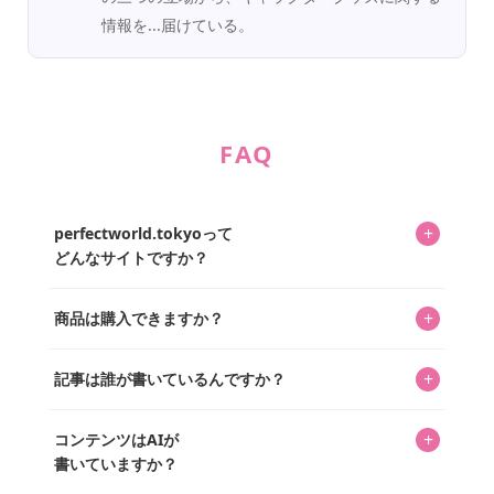
情報を...届けている。
FAQ
+
perfectworld.tokyoって
どんなサイトですか？
キャラクターとそのグッズの楽しさと素敵さを皆さんに知
+
商品は購入できますか？
ってもらうニュースサイトです。運営はキャラグッズコレ
クターであるパーフェクト・ワールド株式会社と編集長KOS
編集部が運営するコレクターズオンラインショップ
を中心に行われており、私たちは実際に40,000種のキャラグ
+
記事は誰が書いているんですか？
「perfectworld.shop」で、ほとんど全てのアイテムを購
ッズを扱うオンラインショップ「perfectworld.shop」のた
入・予約申し込みできます。多くの記事の最下部にリンク
キャラグッズファンの編集部メンバーがひとつひとつ書い
めに、商品をひとつずつ選び、写真を撮っています。
があり、そこからジャンプできます。
+
コンテンツはAIが
ています。記事内の99%を超えるほぼすべての写真も、1枚
書いていますか？
ずつ心を込めて自分たちで撮影したものです。さらに、10