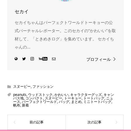
セカイ
セカイちゃんはパーフェクトワールドトーキョーの公
式バーチャルレポーター。このセカイの“かわいい”を取
材して、「ときめきログ」を集めています。 セカイち
ゃんの...
プロフィール
スヌーピー
,
ファッション
peanuts
,
ウッドストック
,
かわいい
,
キャラクターグッズ
,
キャン
バス地
,
コンパクト
,
スヌーピー
,
トーキョー
,
トートバッグ
,
ニュ
ース
,
パーフェクトワールド
,
バッグ
,
まとめ
,
ミニトートバッグ
,
帆布
,
新着