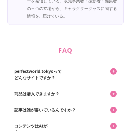
ーを発信している。販売事業者・撮影者・編集者
の三つの立場から、キャラクターグッズに関する
情報を...届けている。
FAQ
+
perfectworld.tokyoって
どんなサイトですか？
キャラクターとそのグッズの楽しさと素敵さを皆さんに知
+
商品は購入できますか？
ってもらうニュースサイトです。運営はキャラグッズコレ
クターであるパーフェクト・ワールド株式会社と編集長KOS
編集部が運営するコレクターズオンラインショップ
を中心に行われており、私たちは実際に40,000種のキャラグ
+
記事は誰が書いているんですか？
「perfectworld.shop」で、ほとんど全てのアイテムを購
ッズを扱うオンラインショップ「perfectworld.shop」のた
入・予約申し込みできます。多くの記事の最下部にリンク
キャラグッズファンの編集部メンバーがひとつひとつ書い
めに、商品をひとつずつ選び、写真を撮っています。
があり、そこからジャンプできます。
+
コンテンツはAIが
ています。記事内の99%を超えるほぼすべての写真も、1枚