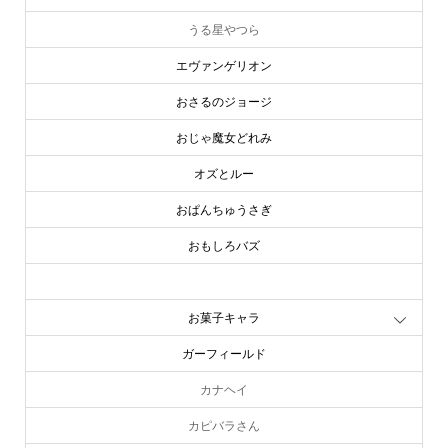
うる星やつら
エヴァンゲリオン
おさるのジョージ
おじゃ魔女どれみ
オズとルー
おぱんちゅうさぎ
おもしろバズ
お文具といっしょ
お菓子キャラ
ガーフィールド
カナヘイ
カピバラさん
online store
company info
contact us
share me!