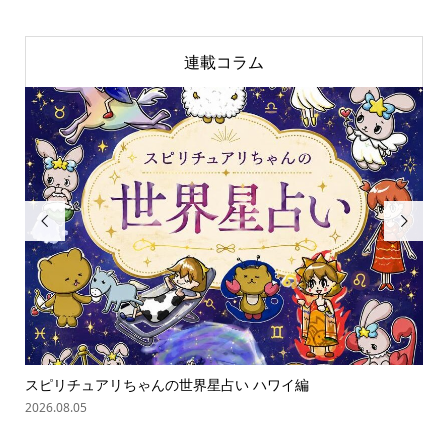
連載コラム


ゃん
スピリチュアリちゃんの世界星占い ハワイ編
オバ
2026.08.05
202