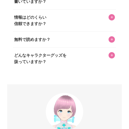
書いていますか？
ずつ心を込めて自分たちで撮影したものです。さらに、10
年以上のコレクター経験を持ち、自身で40,000点のキャラグ
いいえ。全てのコンテンツはキャラグッズファンの人間が
ッズを収集し、月に1,000点の新商品を選定・購入する編集
+
情報はどのくらい
書いています。AIは使用していません。編集長KOSが最終確
長KOSが全記事を監修しています。
信頼できますか？
認を行い、手動で更新しています。
私見たっぷりに書いていますが、ファンとしての正直な思
+
無料で読めますか？
いをお届けすることは保証します。なお、記事内に価格は
掲載していません。価格は店舗や時期によって変動するた
はい、全て無料です。
め、正確な情報をお伝えできないからです。
+
どんなキャラクターグッズを
扱っていますか？
スヌーピー、ミッフィー、サンリオ、ディズニー、おぱん
ちゅうさぎ、パペットスンスン……あげるとキリがありませ
ん！200種以上のトレンディなキャラクターやアニメキャラ
をご紹介しています。生まれたばかりの新しいキャラクタ
ーをいち早く皆さんにお届けすることも、私たちの使命の
ひとつです。