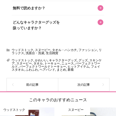
私見たっぷりに書いていますが、ファンとしての正直な思
+
無料で読めますか？
いをお届けすることは保証します。なお、記事内に価格は
掲載していません。価格は店舗や時期によって変動するた
はい、全て無料です。
め、正確な情報をお伝えできないからです。
+
どんなキャラクターグッズを
扱っていますか？
スヌーピー、ミッフィー、サンリオ、ディズニー、おぱん
ちゅうさぎ、パペットスンスン……あげるとキリがありませ
ん！200種以上のトレンディなキャラクターやアニメキャラ
ウッドストック
,
スヌーピー
,
タオル・ハンカチ
,
ファッション
,
リ
ラックス
,
洗面台・洗濯
,
生活雑貨
をご紹介しています。生まれたばかりの新しいキャラクタ
ウッドストック
,
かわいい
,
キャラクターグッズ
,
グッズ
,
スキンケ
ーをいち早く皆さんにお届けすることも、私たちの使命の
ア
,
スヌーピー
,
タオル
,
トーキョー
,
ニュース
,
パーフェクトワー
ルド
,
パーフェクトワールドトーキョー
,
ヒットアイテム
,
フェイ
ひとつです。
スタオル
,
ふわふわ
,
ヘアバンド
,
まとめ
,
新着
このキャラのおすすめニュース
ウッドストック
スヌーピー