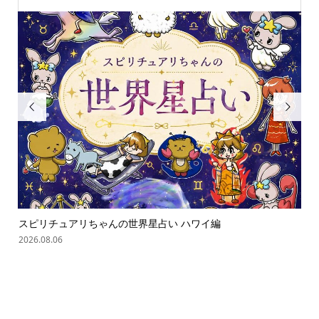


スピリチュアリちゃんの世界星占い ハワイ編
「
の難.
2026.08.06
202