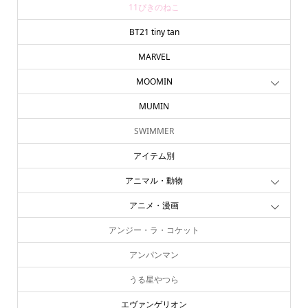
11ぴきのねこ
BT21 tiny tan
MARVEL
MOOMIN
MUMIN
SWIMMER
アイテム別
アニマル・動物
アニメ・漫画
アンジー・ラ・コケット
アンパンマン
うる星やつら
エヴァンゲリオン