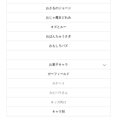
おさるのジョージ
おじゃ魔女どれみ
オズとルー
おぱんちゅうさぎ
おもしろバズ
お文具といっしょ
お菓子キャラ
ガーフィールド
カナヘイ
カピバラさん
キッズ向け
キャラ別
online store
company info
contact us
share me!