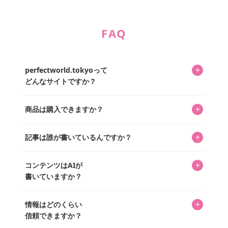
FAQ
+
perfectworld.tokyoって
どんなサイトですか？
キャラクターとそのグッズの楽しさと素敵さを皆さんに知
+
商品は購入できますか？
ってもらうニュースサイトです。運営はキャラグッズコレ
クターであるパーフェクト・ワールド株式会社と編集長KOS
編集部が運営するコレクターズオンラインショップ
を中心に行われており、私たちは実際に40,000種のキャラグ
+
記事は誰が書いているんですか？
「perfectworld.shop」で、ほとんど全てのアイテムを購
ッズを扱うオンラインショップ「perfectworld.shop」のた
入・予約申し込みできます。多くの記事の最下部にリンク
キャラグッズファンの編集部メンバーがひとつひとつ書い
めに、商品をひとつずつ選び、写真を撮っています。
があり、そこからジャンプできます。
+
コンテンツはAIが
ています。記事内の99%を超えるほぼすべての写真も、1枚
書いていますか？
ずつ心を込めて自分たちで撮影したものです。さらに、10
年以上のコレクター経験を持ち、自身で40,000点のキャラグ
いいえ。全てのコンテンツはキャラグッズファンの人間が
ッズを収集し、月に1,000点の新商品を選定・購入する編集
+
情報はどのくらい
書いています。AIは使用していません。編集長KOSが最終確
長KOSが全記事を監修しています。
信頼できますか？
認を行い、手動で更新しています。