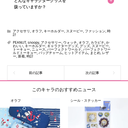
+
どんなキャラクターグッズを
扱っていますか？
スヌーピー、ミッフィー、サンリオ、ディズニー、おぱん
ちゅうさぎ、パペットスンスン……あげるとキリがありませ
ん！200種以上のトレンディなキャラクターやアニメキャラ
アクセサリ
,
オラフ
,
キーホルダー
,
スヌーピー
,
ファッション
,
時
計
をご紹介しています。生まれたばかりの新しいキャラクタ
PEANUT
,
snoopy
,
アクセサリー
,
ウォッチ
,
オラフ
,
カラビナ
,
か
ーをいち早く皆さんにお届けすることも、私たちの使命の
わいい
,
キーホルダー
,
キャラクターグッズ
,
グッズ
,
スヌーピー
,
トーキョー
,
ニュース
,
パーフェクトワールド
,
パーフェクトワー
ひとつです。
ルドトーキョー
,
バッグチャーム
,
ヒットアイテム
,
まとめ
,
レザ
ー
,
新着
,
時計
このキャラのおすすめニュース
オラフ
シール・ステッカー