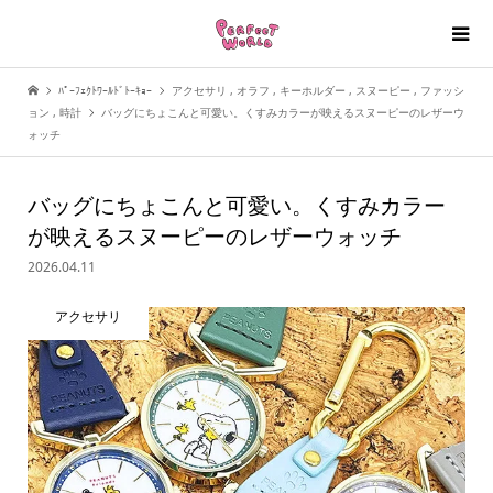
ﾊﾟｰﾌｪｸﾄﾜｰﾙﾄﾞﾄｰｷｮｰ
アクセサリ
,
オラフ
,
キーホルダー
,
スヌーピー
,
ファッシ
ョン
,
時計
バッグにちょこんと可愛い。くすみカラーが映えるスヌーピーのレザーウ
ォッチ
バッグにちょこんと可愛い。くすみカラー
が映えるスヌーピーのレザーウォッチ
2026.04.11
アクセサリ