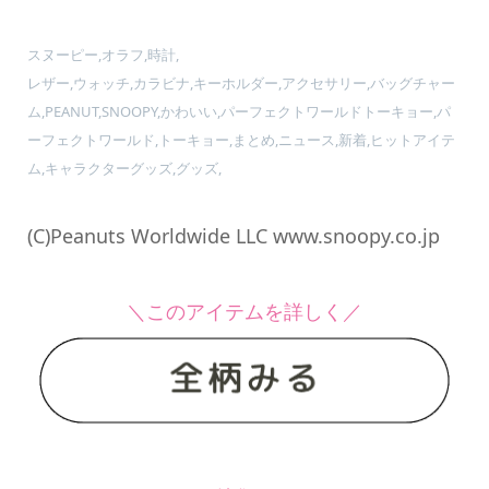
スヌーピー,オラフ,時計,
レザー,ウォッチ,カラビナ,キーホルダー,アクセサリー,バッグチャー
ム,PEANUT,SNOOPY,かわいい,パーフェクトワールドトーキョー,パ
ーフェクトワールド,トーキョー,まとめ,ニュース,新着,ヒットアイテ
ム,キャラクターグッズ,グッズ,
(C)Peanuts Worldwide LLC www.snoopy.co.jp
＼このアイテムを詳しく／