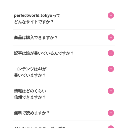
+
perfectworld.tokyoって
どんなサイトですか？
キャラクターとそのグッズの楽しさと素敵さを皆さんに知
+
商品は購入できますか？
ってもらうニュースサイトです。運営はキャラグッズコレ
クターであるパーフェクト・ワールド株式会社と編集長KOS
編集部が運営するコレクターズオンラインショップ
を中心に行われており、私たちは実際に40,000種のキャラグ
+
記事は誰が書いているんですか？
「perfectworld.shop」で、ほとんど全てのアイテムを購
ッズを扱うオンラインショップ「perfectworld.shop」のた
入・予約申し込みできます。多くの記事の最下部にリンク
キャラグッズファンの編集部メンバーがひとつひとつ書い
めに、商品をひとつずつ選び、写真を撮っています。
があり、そこからジャンプできます。
+
コンテンツはAIが
ています。記事内の99%を超えるほぼすべての写真も、1枚
書いていますか？
ずつ心を込めて自分たちで撮影したものです。さらに、10
年以上のコレクター経験を持ち、自身で40,000点のキャラグ
いいえ。全てのコンテンツはキャラグッズファンの人間が
ッズを収集し、月に1,000点の新商品を選定・購入する編集
+
情報はどのくらい
書いています。AIは使用していません。編集長KOSが最終確
長KOSが全記事を監修しています。
信頼できますか？
認を行い、手動で更新しています。
私見たっぷりに書いていますが、ファンとしての正直な思
+
無料で読めますか？
いをお届けすることは保証します。なお、記事内に価格は
掲載していません。価格は店舗や時期によって変動するた
はい、全て無料です。
め、正確な情報をお伝えできないからです。