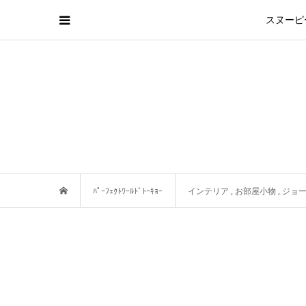
スヌーピ
ﾊﾟｰﾌｪｸﾄﾜｰﾙﾄﾞﾄｰｷｮｰ
インテリア
,
お部屋小物
,
ジョ