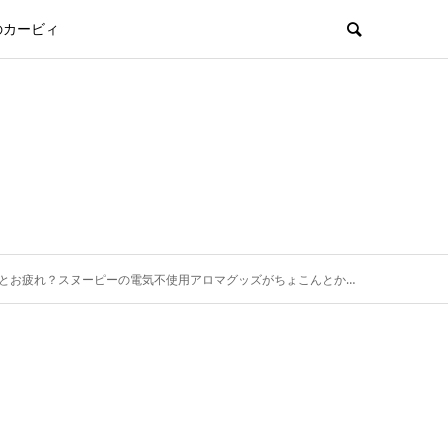
のカービィ
お疲れ？スヌーピーの電気不使用アロマグッズがちょこんとかわいいからお好きな香りで