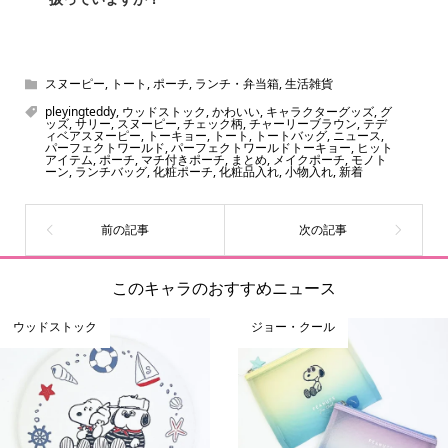
スヌーピー、ミッフィー、サンリオ、ディズニー、おぱん
ちゅうさぎ、パペットスンスン……あげるとキリがありませ
ん！200種以上のトレンディなキャラクターやアニメキャラ
スヌーピー
,
トート
,
ポーチ
,
ランチ・弁当箱
,
生活雑貨
をご紹介しています。生まれたばかりの新しいキャラクタ
pleyingteddy
,
ウッドストック
,
かわいい
,
キャラクターグッズ
,
グ
ッズ
,
サリー
,
スヌーピー
,
チェック柄
,
チャーリーブラウン
,
テデ
ーをいち早く皆さんにお届けすることも、私たちの使命の
ィベアスヌーピー
,
トーキョー
,
トート
,
トートバッグ
,
ニュース
,
パーフェクトワールド
,
パーフェクトワールドトーキョー
,
ヒット
ひとつです。
アイテム
,
ポーチ
,
マチ付きポーチ
,
まとめ
,
メイクポーチ
,
モノト
ーン
,
ランチバッグ
,
化粧ポーチ
,
化粧品入れ
,
小物入れ
,
新着
このキャラのおすすめニュース
ウッドストック
ジョー・クール