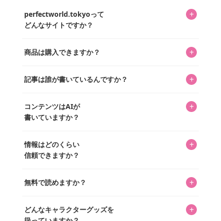
+
perfectworld.tokyoって
どんなサイトですか？
キャラクターとそのグッズの楽しさと素敵さを皆さんに知
+
商品は購入できますか？
ってもらうニュースサイトです。運営はキャラグッズコレ
クターであるパーフェクト・ワールド株式会社と編集長KOS
編集部が運営するコレクターズオンラインショップ
を中心に行われており、私たちは実際に40,000種のキャラグ
+
記事は誰が書いているんですか？
「perfectworld.shop」で、ほとんど全てのアイテムを購
ッズを扱うオンラインショップ「perfectworld.shop」のた
入・予約申し込みできます。多くの記事の最下部にリンク
キャラグッズファンの編集部メンバーがひとつひとつ書い
めに、商品をひとつずつ選び、写真を撮っています。
があり、そこからジャンプできます。
+
コンテンツはAIが
ています。記事内の99%を超えるほぼすべての写真も、1枚
書いていますか？
ずつ心を込めて自分たちで撮影したものです。さらに、10
年以上のコレクター経験を持ち、自身で40,000点のキャラグ
いいえ。全てのコンテンツはキャラグッズファンの人間が
ッズを収集し、月に1,000点の新商品を選定・購入する編集
+
情報はどのくらい
書いています。AIは使用していません。編集長KOSが最終確
長KOSが全記事を監修しています。
信頼できますか？
認を行い、手動で更新しています。
私見たっぷりに書いていますが、ファンとしての正直な思
+
無料で読めますか？
いをお届けすることは保証します。なお、記事内に価格は
掲載していません。価格は店舗や時期によって変動するた
はい、全て無料です。
め、正確な情報をお伝えできないからです。
+
どんなキャラクターグッズを
扱っていますか？