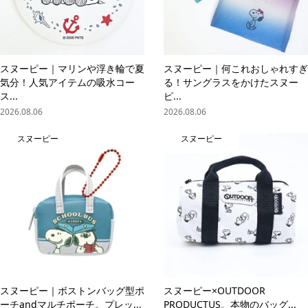
スヌーピー｜マリンや浮き輪で夏
スヌーピー｜何これおしゃれすぎ
気分！人気アイテムの吸水コー
る！サングラスをかけたスヌー
ス...
ピ...
2026.08.06
2026.08.06
スヌーピー
スヌーピー
スヌーピー｜ボストンバッグ型ポ
スヌーピー×OUTDOOR
online store
company info
contact us
share me!
ーチandマルチポーチ。プレッ...
PRODUCTUS。本物のバッグ...