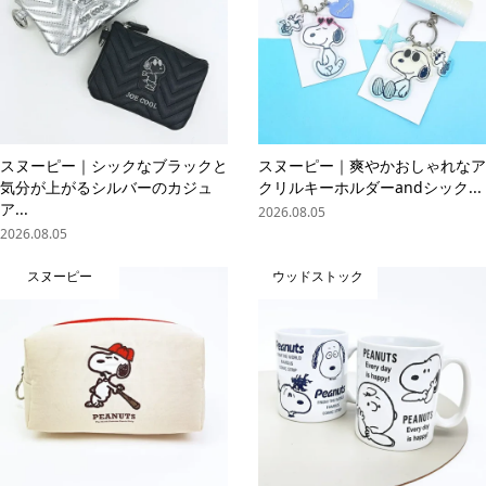
スヌーピー｜シックなブラックと
スヌーピー｜爽やかおしゃれなア
気分が上がるシルバーのカジュ
クリルキーホルダーandシック...
ア...
2026.08.05
2026.08.05
スヌーピー
ウッドストック
online store
company info
contact us
share me!