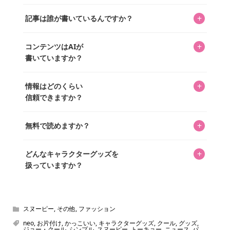
クターであるパーフェクト・ワールド株式会社と編集長KOS
編集部が運営するコレクターズオンラインショップ
を中心に行われており、私たちは実際に40,000種のキャラグ
+
記事は誰が書いているんですか？
「perfectworld.shop」で、ほとんど全てのアイテムを購
ッズを扱うオンラインショップ「perfectworld.shop」のた
入・予約申し込みできます。多くの記事の最下部にリンク
キャラグッズファンの編集部メンバーがひとつひとつ書い
めに、商品をひとつずつ選び、写真を撮っています。
があり、そこからジャンプできます。
+
コンテンツはAIが
ています。記事内の99%を超えるほぼすべての写真も、1枚
書いていますか？
ずつ心を込めて自分たちで撮影したものです。さらに、10
年以上のコレクター経験を持ち、自身で40,000点のキャラグ
いいえ。全てのコンテンツはキャラグッズファンの人間が
ッズを収集し、月に1,000点の新商品を選定・購入する編集
+
情報はどのくらい
書いています。AIは使用していません。編集長KOSが最終確
長KOSが全記事を監修しています。
信頼できますか？
認を行い、手動で更新しています。
私見たっぷりに書いていますが、ファンとしての正直な思
+
無料で読めますか？
いをお届けすることは保証します。なお、記事内に価格は
掲載していません。価格は店舗や時期によって変動するた
はい、全て無料です。
め、正確な情報をお伝えできないからです。
+
どんなキャラクターグッズを
扱っていますか？
スヌーピー、ミッフィー、サンリオ、ディズニー、おぱん
ちゅうさぎ、パペットスンスン……あげるとキリがありませ
ん！200種以上のトレンディなキャラクターやアニメキャラ
スヌーピー
,
その他
,
ファッション
をご紹介しています。生まれたばかりの新しいキャラクタ
neo
,
お片付け
,
かっこいい
,
キャラクターグッズ
,
クール
,
グッズ
,
ジョー・クール
,
シンプル
,
スヌーピー
,
トーキョー
,
ニュース
,
パ