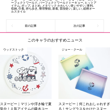
ーをいち早く皆さんにお届けすることも、私たちの使命の
ーフェクトワールド
,
パーフェクトワールドトーキョー
,
ヒットア
イテム
,
ポップ
,
まとめ
,
メタリック かわいい
,
使いやすい
,
便利
,
ひとつです。
収納
,
巾着
,
持ち歩き
,
整理整頓
,
新着
,
普段使い
,
楽しい
,
総柄オー
ルスタイル
このキャラのおすすめニュース
ウッドストック
ジョー・クール
スヌーピー｜マリンや浮き輪で夏
スヌーピー｜何これおしゃれすぎ
気分！人気アイテムの吸水コー
る！サングラスをかけたスヌー