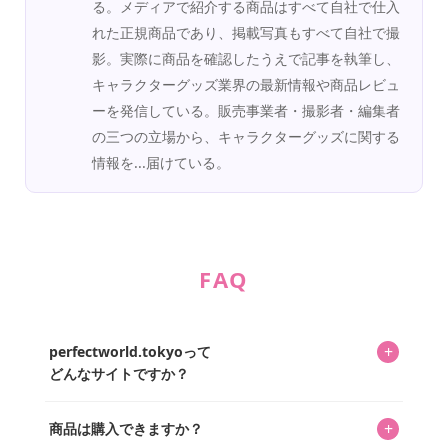
る。メディアで紹介する商品はすべて自社で仕入
れた正規商品であり、掲載写真もすべて自社で撮
影。実際に商品を確認したうえで記事を執筆し、
キャラクターグッズ業界の最新情報や商品レビュ
ーを発信している。販売事業者・撮影者・編集者
の三つの立場から、キャラクターグッズに関する
情報を...届けている。
FAQ
+
perfectworld.tokyoって
どんなサイトですか？
キャラクターとそのグッズの楽しさと素敵さを皆さんに知
+
商品は購入できますか？
ってもらうニュースサイトです。運営はキャラグッズコレ