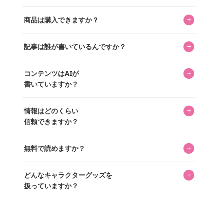
キャラクターとそのグッズの楽しさと素敵さを皆さんに知
+
商品は購入できますか？
ってもらうニュースサイトです。運営はキャラグッズコレ
クターであるパーフェクト・ワールド株式会社と編集長KOS
編集部が運営するコレクターズオンラインショップ
を中心に行われており、私たちは実際に40,000種のキャラグ
+
記事は誰が書いているんですか？
「perfectworld.shop」で、ほとんど全てのアイテムを購
ッズを扱うオンラインショップ「perfectworld.shop」のた
入・予約申し込みできます。多くの記事の最下部にリンク
キャラグッズファンの編集部メンバーがひとつひとつ書い
めに、商品をひとつずつ選び、写真を撮っています。
があり、そこからジャンプできます。
+
コンテンツはAIが
ています。記事内の99%を超えるほぼすべての写真も、1枚
書いていますか？
ずつ心を込めて自分たちで撮影したものです。さらに、10
年以上のコレクター経験を持ち、自身で40,000点のキャラグ
いいえ。全てのコンテンツはキャラグッズファンの人間が
ッズを収集し、月に1,000点の新商品を選定・購入する編集
+
情報はどのくらい
書いています。AIは使用していません。編集長KOSが最終確
長KOSが全記事を監修しています。
信頼できますか？
認を行い、手動で更新しています。
私見たっぷりに書いていますが、ファンとしての正直な思
+
無料で読めますか？
いをお届けすることは保証します。なお、記事内に価格は
掲載していません。価格は店舗や時期によって変動するた
はい、全て無料です。
め、正確な情報をお伝えできないからです。
+
どんなキャラクターグッズを
扱っていますか？
スヌーピー、ミッフィー、サンリオ、ディズニー、おぱん
ちゅうさぎ、パペットスンスン……あげるとキリがありませ