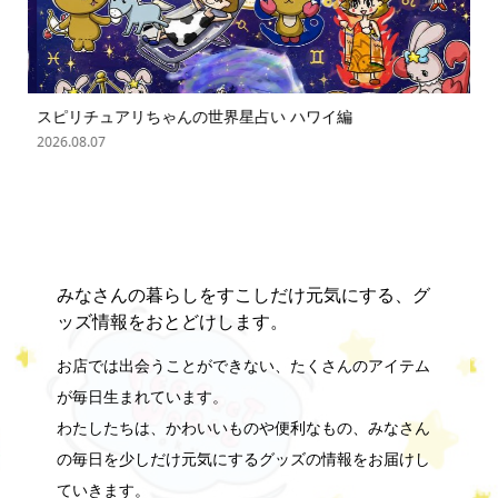
スピリチュアリちゃんの世界星占い ハワイ編
ス
2026.08.07
202
みなさんの暮らしをすこしだけ元気にする、グ
ッズ情報をおとどけします。
お店では出会うことができない、たくさんのアイテム
が毎日生まれています。
わたしたちは、かわいいものや便利なもの、みなさん
の毎日を少しだけ元気にするグッズの情報をお届けし
online store
company info
contact us
share me!
ていきます。