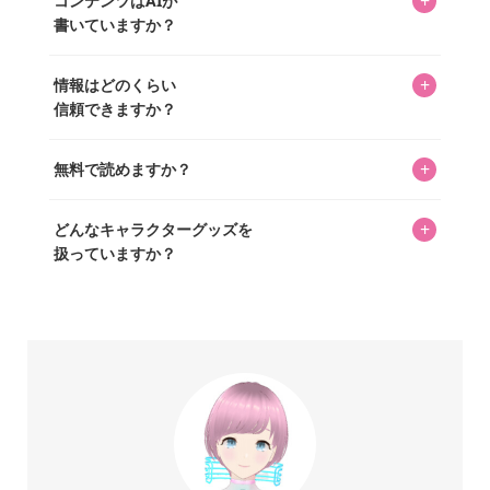
+
コンテンツはAIが
ています。記事内の99%を超えるほぼすべての写真も、1枚
書いていますか？
ずつ心を込めて自分たちで撮影したものです。さらに、10
年以上のコレクター経験を持ち、自身で40,000点のキャラグ
いいえ。全てのコンテンツはキャラグッズファンの人間が
ッズを収集し、月に1,000点の新商品を選定・購入する編集
+
情報はどのくらい
書いています。AIは使用していません。編集長KOSが最終確
長KOSが全記事を監修しています。
信頼できますか？
認を行い、手動で更新しています。
私見たっぷりに書いていますが、ファンとしての正直な思
+
無料で読めますか？
いをお届けすることは保証します。なお、記事内に価格は
掲載していません。価格は店舗や時期によって変動するた
はい、全て無料です。
め、正確な情報をお伝えできないからです。
+
どんなキャラクターグッズを
扱っていますか？
スヌーピー、ミッフィー、サンリオ、ディズニー、おぱん
ちゅうさぎ、パペットスンスン……あげるとキリがありませ
ん！200種以上のトレンディなキャラクターやアニメキャラ
をご紹介しています。生まれたばかりの新しいキャラクタ
ーをいち早く皆さんにお届けすることも、私たちの使命の
ひとつです。