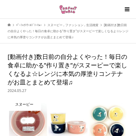
ﾊﾟｰﾌｪｸﾄﾜｰﾙﾄﾞﾄｰｷｮｰ
スヌーピー
,
ファッション
,
生活雑貨
[動画付き]数日前
の自分よくやった！毎日の食卓に助かる”作り置き”がスヌーピーで楽しくなるよ☆レンジ
に本気の厚塗りコンテナがお皿とまとめて登場♫
[動画付き]数日前の自分よくやった！毎日の
食卓に助かる”作り置き”がスヌーピーで楽し
くなるよ☆レンジに本気の厚塗りコンテナ
がお皿とまとめて登場♫
2024.05.27
スヌーピー