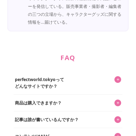
ーを発信している。販売事業者・撮影者・編集者
の三つの立場から、キャラクターグッズに関する
情報を...届けている。
FAQ
+
perfectworld.tokyoって
どんなサイトですか？
キャラクターとそのグッズの楽しさと素敵さを皆さんに知
+
商品は購入できますか？
ってもらうニュースサイトです。運営はキャラグッズコレ
クターであるパーフェクト・ワールド株式会社と編集長KOS
編集部が運営するコレクターズオンラインショップ
を中心に行われており、私たちは実際に40,000種のキャラグ
+
記事は誰が書いているんですか？
「perfectworld.shop」で、ほとんど全てのアイテムを購
ッズを扱うオンラインショップ「perfectworld.shop」のた
入・予約申し込みできます。多くの記事の最下部にリンク
キャラグッズファンの編集部メンバーがひとつひとつ書い
めに、商品をひとつずつ選び、写真を撮っています。
があり、そこからジャンプできます。