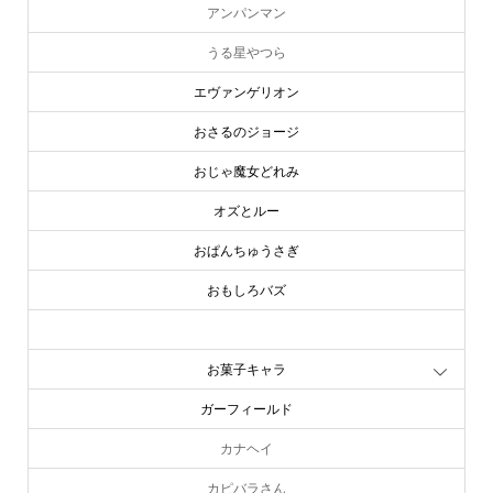
アンパンマン
うる星やつら
エヴァンゲリオン
おさるのジョージ
おじゃ魔女どれみ
オズとルー
おぱんちゅうさぎ
おもしろバズ
お文具といっしょ
お菓子キャラ
ガーフィールド
カナヘイ
online store
company info
contact us
share me!
カピバラさん