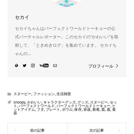
セカイ
セカイちゃんはパーフェクトワールドトーキョーの公
式バーチャルレポーター。このセカイの“かわいい”を取
材して、「ときめきログ」を集めています。 セカイち
ゃんの...
プロフィール
スヌーピー
,
ファッション
,
生活雑貨
snoopy
,
かわいい
,
キャラクターグッズ
,
グッズ
,
スヌーピー
,
セッ
ト
,
パーフェクトワールド
,
パーフェクトワールドトーキョー
,
ヒ
ットアイテム
,
フタ
,
プレート
,
ボウル
,
保存
,
容器
,
新着
,
皿
,
蓋
,
食
器