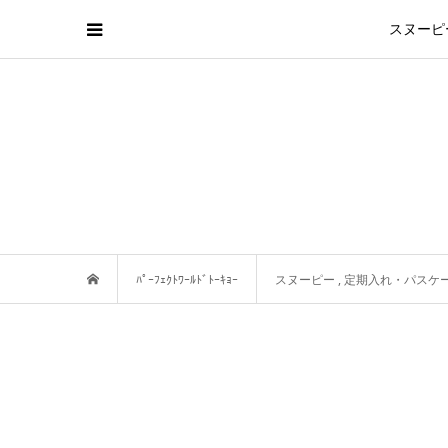
スヌーピ
ﾊﾟｰﾌｪｸﾄﾜｰﾙﾄﾞﾄｰｷｮｰ
スヌーピー
,
定期入れ・パスケ