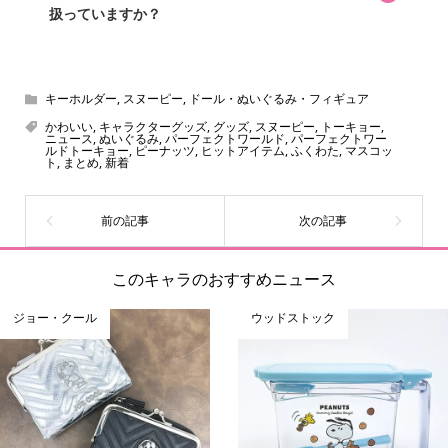
扱っていますか？
スヌーピー、ミッフィー、サンリオ、ディズニー、おぱん
ちゅうさぎ、パペットスンスン……あげるとキリがありませ
ん！200種以上のトレンディなキャラクターやアニメキャラ
キーホルダー
,
スヌーピー
,
ドール・ぬいぐるみ・フィギュア
をご紹介しています。生まれたばかりの新しいキャラクタ
かわいい
,
キャラクターグッズ
,
グッズ
,
スヌーピー
,
トーキョー
,
ニュース
,
ぬいぐるみ
,
パーフェクトワールド
,
パーフェクトワー
ーをいち早く皆さんにお届けすることも、私たちの使命の
ルドトーキョー
,
ピーナッツ
,
ヒットアイテム
,
ふくわた
,
マスコッ
ト
,
まとめ
,
新着
ひとつです。
このキャラのおすすめニュース
ジョー・クール
ウッドストック