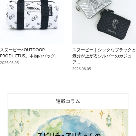
スヌーピー×OUTDOOR
スヌーピー｜シックなブラックと
PRODUCTUS。本物のバッグ...
気分が上がるシルバーのカジュ
ア...
2026.08.05
2026.08.05
連載コラム
online store
company info
contact us
share me!