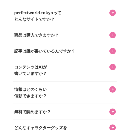
+
perfectworld.tokyoって
どんなサイトですか？
キャラクターとそのグッズの楽しさと素敵さを皆さんに知
+
商品は購入できますか？
ってもらうニュースサイトです。運営はキャラグッズコレ
クターであるパーフェクト・ワールド株式会社と編集長KOS
編集部が運営するコレクターズオンラインショップ
を中心に行われており、私たちは実際に40,000種のキャラグ
+
記事は誰が書いているんですか？
「perfectworld.shop」で、ほとんど全てのアイテムを購
ッズを扱うオンラインショップ「perfectworld.shop」のた
入・予約申し込みできます。多くの記事の最下部にリンク
キャラグッズファンの編集部メンバーがひとつひとつ書い
めに、商品をひとつずつ選び、写真を撮っています。
があり、そこからジャンプできます。
+
コンテンツはAIが
ています。記事内の99%を超えるほぼすべての写真も、1枚
書いていますか？
ずつ心を込めて自分たちで撮影したものです。さらに、10
年以上のコレクター経験を持ち、自身で40,000点のキャラグ
いいえ。全てのコンテンツはキャラグッズファンの人間が
ッズを収集し、月に1,000点の新商品を選定・購入する編集
+
情報はどのくらい
書いています。AIは使用していません。編集長KOSが最終確
長KOSが全記事を監修しています。
信頼できますか？
認を行い、手動で更新しています。
私見たっぷりに書いていますが、ファンとしての正直な思
+
無料で読めますか？
いをお届けすることは保証します。なお、記事内に価格は
掲載していません。価格は店舗や時期によって変動するた
はい、全て無料です。
め、正確な情報をお伝えできないからです。
+
どんなキャラクターグッズを