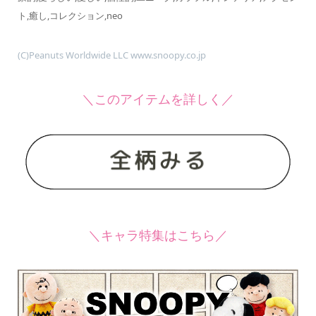
ト,癒し,コレクション,neo
(C)Peanuts Worldwide LLC www.snoopy.co.jp
＼このアイテムを詳しく／
＼キャラ特集はこちら／