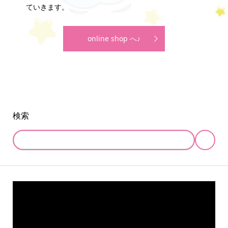
ていきます。
online shop へ♪
検索
online store
company info
contact us
share me!