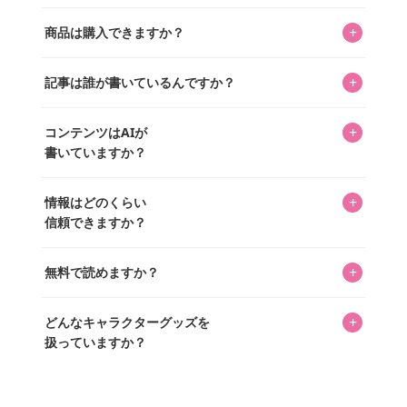
キャラクターとそのグッズの楽しさと素敵さを皆さんに知
+
商品は購入できますか？
ってもらうニュースサイトです。運営はキャラグッズコレ
クターであるパーフェクト・ワールド株式会社と編集長KOS
編集部が運営するコレクターズオンラインショップ
を中心に行われており、私たちは実際に40,000種のキャラグ
+
記事は誰が書いているんですか？
「perfectworld.shop」で、ほとんど全てのアイテムを購
ッズを扱うオンラインショップ「perfectworld.shop」のた
入・予約申し込みできます。多くの記事の最下部にリンク
キャラグッズファンの編集部メンバーがひとつひとつ書い
めに、商品をひとつずつ選び、写真を撮っています。
があり、そこからジャンプできます。
+
コンテンツはAIが
ています。記事内の99%を超えるほぼすべての写真も、1枚
書いていますか？
ずつ心を込めて自分たちで撮影したものです。さらに、10
年以上のコレクター経験を持ち、自身で40,000点のキャラグ
いいえ。全てのコンテンツはキャラグッズファンの人間が
ッズを収集し、月に1,000点の新商品を選定・購入する編集
+
情報はどのくらい
書いています。AIは使用していません。編集長KOSが最終確
長KOSが全記事を監修しています。
信頼できますか？
認を行い、手動で更新しています。
私見たっぷりに書いていますが、ファンとしての正直な思
+
無料で読めますか？
いをお届けすることは保証します。なお、記事内に価格は
掲載していません。価格は店舗や時期によって変動するた
はい、全て無料です。
め、正確な情報をお伝えできないからです。
+
どんなキャラクターグッズを
扱っていますか？
スヌーピー、ミッフィー、サンリオ、ディズニー、おぱん
ちゅうさぎ、パペットスンスン……あげるとキリがありませ