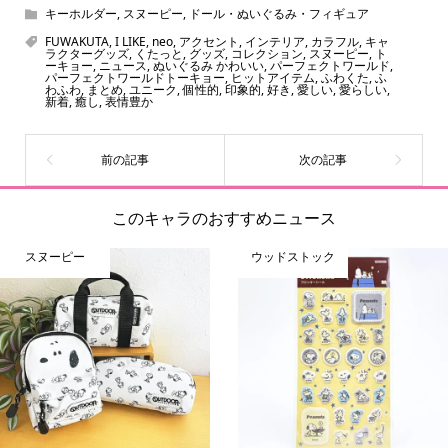
ん！200種以上のトレンディなキャラクターやアニメキャラ
キーホルダー
,
スヌーピー
,
ドール・ぬいぐるみ・フィギュア
をご紹介しています。生まれたばかりの新しいキャラクタ
FUWAKUTA
,
I LIKE
,
neo
,
アクセント
,
インテリア
,
カラフル
,
キャ
ラクターグッズ
,
くたっと
,
グッズ
,
コレクション
,
スヌーピー
,
ト
ーをいち早く皆さんにお届けすることも、私たちの使命の
ーキョー
,
ニュース
,
ぬいぐるみ かわいい
,
パーフェクトワールド
,
パーフェクトワールドトーキョー
,
ヒットアイテム
,
ふわくた
,
ふ
ひとつです。
わふわ
,
まとめ
,
ユニーク
,
個性的
,
印象的
,
好き
,
愛しい
,
愛らしい
,
新着
,
癒し
,
表情豊か
このキャラのおすすめニュース
スヌーピー
ウッドストック