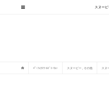
スヌーピ
ﾊﾟｰﾌｪｸﾄﾜｰﾙﾄﾞﾄｰｷｮｰ
スヌーピー
,
その他
スヌ