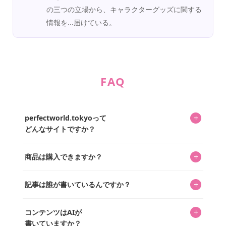
の三つの立場から、キャラクターグッズに関する
情報を...届けている。
FAQ
+
perfectworld.tokyoって
どんなサイトですか？
キャラクターとそのグッズの楽しさと素敵さを皆さんに知
+
商品は購入できますか？
ってもらうニュースサイトです。運営はキャラグッズコレ
クターであるパーフェクト・ワールド株式会社と編集長KOS
編集部が運営するコレクターズオンラインショップ
を中心に行われており、私たちは実際に40,000種のキャラグ
+
記事は誰が書いているんですか？
「perfectworld.shop」で、ほとんど全てのアイテムを購
ッズを扱うオンラインショップ「perfectworld.shop」のた
入・予約申し込みできます。多くの記事の最下部にリンク
キャラグッズファンの編集部メンバーがひとつひとつ書い
めに、商品をひとつずつ選び、写真を撮っています。
があり、そこからジャンプできます。
+
コンテンツはAIが
ています。記事内の99%を超えるほぼすべての写真も、1枚
書いていますか？