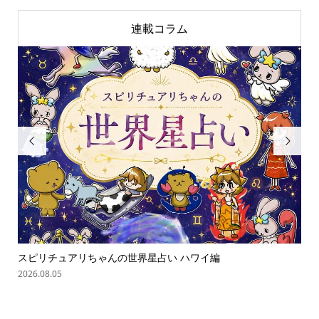
連載コラム


ゃん
スピリチュアリちゃんの世界星占い ハワイ編
オバ
2026.08.05
202