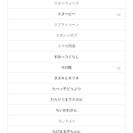
スターウォーズ
スヌーピー
スプラトゥーン
スポンジボブ
スマホ関連
すみっコぐらし
その他
タヌキとキツネ
たべっ子どうぶつ
だらりぐまラスカル
ちいかわさん
ちぃたん⭐︎
ちびまる子ちゃん