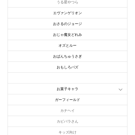
うる星やつら
エヴァンゲリオン
おさるのジョージ
おじゃ魔女どれみ
オズとルー
おぱんちゅうさぎ
おもしろバズ
お文具といっしょ
お菓子キャラ
ガーフィールド
カナヘイ
カピバラさん
キッズ向け