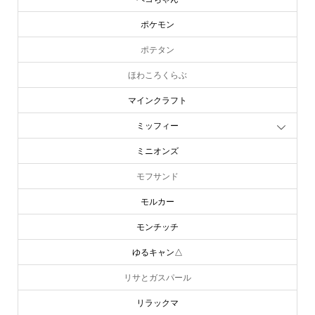
ポケモン
ポテタン
ほわころくらぶ
マインクラフト
ミッフィー
ミニオンズ
モフサンド
モルカー
モンチッチ
ゆるキャン△
リサとガスパール
リラックマ
online store
company info
contact us
share me!