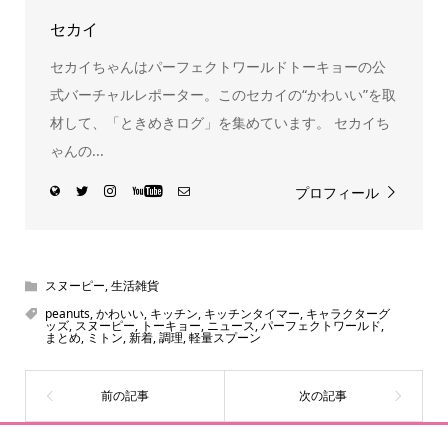
セカイ
セカイちゃんはパーフェクトワールドトーキョーの公
式バーチャルレポーター。このセカイの“かわいい”を取
材して、「ときめきログ」を集めています。 セカイち
ゃんの...
プロフィール
スヌーピー
,
生活雑貨
peanuts
,
かわいい
,
キッチン
,
キッチンタイマー
,
キャラクターグ
ッズ
,
スヌーピー
,
トーキョー
,
ニュース
,
パーフェクトワールド
,
まとめ
,
ミトン
,
新着
,
調理
,
軽量スプーン