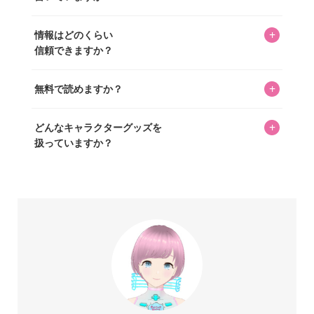
ずつ心を込めて自分たちで撮影したものです。さらに、10
年以上のコレクター経験を持ち、自身で40,000点のキャラグ
いいえ。全てのコンテンツはキャラグッズファンの人間が
ッズを収集し、月に1,000点の新商品を選定・購入する編集
+
情報はどのくらい
書いています。AIは使用していません。編集長KOSが最終確
長KOSが全記事を監修しています。
信頼できますか？
認を行い、手動で更新しています。
私見たっぷりに書いていますが、ファンとしての正直な思
+
無料で読めますか？
いをお届けすることは保証します。なお、記事内に価格は
掲載していません。価格は店舗や時期によって変動するた
はい、全て無料です。
め、正確な情報をお伝えできないからです。
+
どんなキャラクターグッズを
扱っていますか？
スヌーピー、ミッフィー、サンリオ、ディズニー、おぱん
ちゅうさぎ、パペットスンスン……あげるとキリがありませ
ん！200種以上のトレンディなキャラクターやアニメキャラ
をご紹介しています。生まれたばかりの新しいキャラクタ
ーをいち早く皆さんにお届けすることも、私たちの使命の
ひとつです。