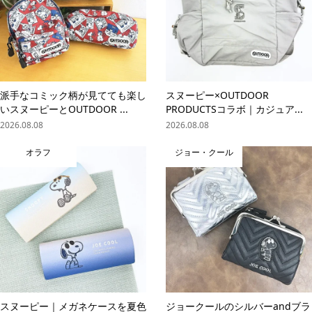
派手なコミック柄が見てても楽し
スヌーピー×OUTDOOR
いスヌーピーとOUTDOOR ...
PRODUCTSコラボ｜カジュア...
2026.08.08
2026.08.08
オラフ
ジョー・クール
online store
company info
contact us
share me!
スヌーピー｜メガネケースを夏色
ジョークールのシルバーandブラ