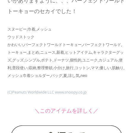
いがありますように、、、パーフェクトワールド
トーキョーのセカイでした！
スヌーピー,巾着,メッシュ
ウッドストック
かわいい,パーフェクトワールドトーキョー,パーフェクトワールド,
トーキョー,まとめ,ニュース,新着,ヒットアイテム,キャラクターグッ
ズ,グッズ,シンプル,ポテト,ドーナツ,個性的,ユニーク,カジュアル,便
利,普段使い,収納,整理整頓,小分け,旅行,コットン,ママ,優しい,肌触り,
メッシュ巾着ショルダー,バッグ,夏,涼し気,neo
(C)Peanuts Worldwide LLC www.snoopy.co.jp
＼このアイテムを詳しく／