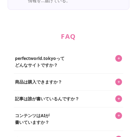
情報を...届けている。
FAQ
+
perfectworld.tokyoって
どんなサイトですか？
キャラクターとそのグッズの楽しさと素敵さを皆さんに知
+
商品は購入できますか？
ってもらうニュースサイトです。運営はキャラグッズコレ
クターであるパーフェクト・ワールド株式会社と編集長KOS
編集部が運営するコレクターズオンラインショップ
を中心に行われており、私たちは実際に40,000種のキャラグ
+
記事は誰が書いているんですか？
「perfectworld.shop」で、ほとんど全てのアイテムを購
ッズを扱うオンラインショップ「perfectworld.shop」のた
入・予約申し込みできます。多くの記事の最下部にリンク
キャラグッズファンの編集部メンバーがひとつひとつ書い
めに、商品をひとつずつ選び、写真を撮っています。
があり、そこからジャンプできます。
+
コンテンツはAIが
ています。記事内の99%を超えるほぼすべての写真も、1枚
書いていますか？
ずつ心を込めて自分たちで撮影したものです。さらに、10
年以上のコレクター経験を持ち、自身で40,000点のキャラグ
いいえ。全てのコンテンツはキャラグッズファンの人間が