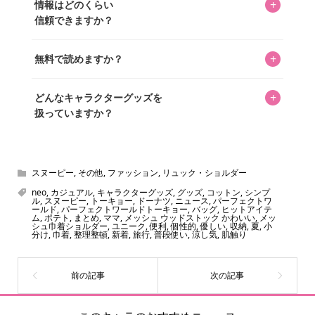
ッズを収集し、月に1,000点の新商品を選定・購入する編集
+
情報はどのくらい
書いています。AIは使用していません。編集長KOSが最終確
長KOSが全記事を監修しています。
信頼できますか？
認を行い、手動で更新しています。
私見たっぷりに書いていますが、ファンとしての正直な思
+
無料で読めますか？
いをお届けすることは保証します。なお、記事内に価格は
掲載していません。価格は店舗や時期によって変動するた
はい、全て無料です。
め、正確な情報をお伝えできないからです。
+
どんなキャラクターグッズを
扱っていますか？
スヌーピー、ミッフィー、サンリオ、ディズニー、おぱん
ちゅうさぎ、パペットスンスン……あげるとキリがありませ
ん！200種以上のトレンディなキャラクターやアニメキャラ
スヌーピー
,
その他
,
ファッション
,
リュック・ショルダー
をご紹介しています。生まれたばかりの新しいキャラクタ
neo
,
カジュアル
,
キャラクターグッズ
,
グッズ
,
コットン
,
シンプ
ル
,
スヌーピー
,
トーキョー
,
ドーナツ
,
ニュース
,
パーフェクトワ
ーをいち早く皆さんにお届けすることも、私たちの使命の
ールド
,
パーフェクトワールドトーキョー
,
バッグ
,
ヒットアイテ
ム
,
ポテト
,
まとめ
,
ママ
,
メッシュ ウッドストック かわいい
,
メッ
ひとつです。
シュ巾着ショルダー
,
ユニーク
,
便利
,
個性的
,
優しい
,
収納
,
夏
,
小
分け
,
巾着
,
整理整頓
,
新着
,
旅行
,
普段使い
,
涼し気
,
肌触り