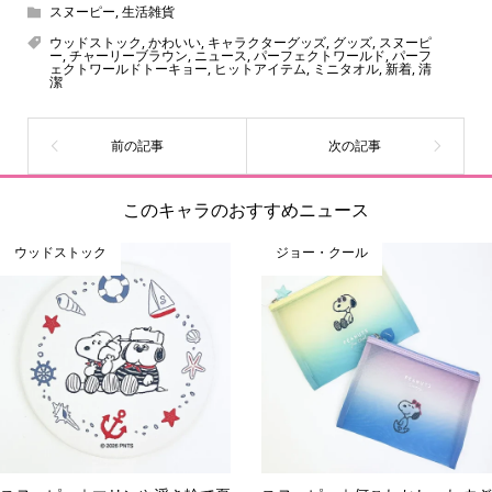
ん！200種以上のトレンディなキャラクターやアニメキャラ
スヌーピー
,
生活雑貨
をご紹介しています。生まれたばかりの新しいキャラクタ
ウッドストック
,
かわいい
,
キャラクターグッズ
,
グッズ
,
スヌーピ
ー
,
チャーリーブラウン
,
ニュース
,
パーフェクトワールド
,
パーフ
ーをいち早く皆さんにお届けすることも、私たちの使命の
ェクトワールドトーキョー
,
ヒットアイテム
,
ミニタオル
,
新着
,
清
潔
ひとつです。
このキャラのおすすめニュース
ウッドストック
ジョー・クール