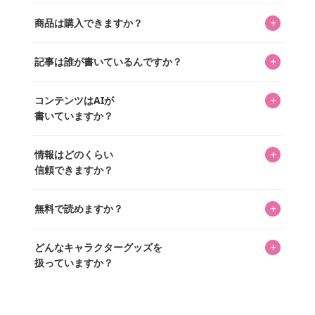
キャラクターとそのグッズの楽しさと素敵さを皆さんに知
+
商品は購入できますか？
ってもらうニュースサイトです。運営はキャラグッズコレ
クターであるパーフェクト・ワールド株式会社と編集長KOS
編集部が運営するコレクターズオンラインショップ
を中心に行われており、私たちは実際に40,000種のキャラグ
+
記事は誰が書いているんですか？
「perfectworld.shop」で、ほとんど全てのアイテムを購
ッズを扱うオンラインショップ「perfectworld.shop」のた
入・予約申し込みできます。多くの記事の最下部にリンク
キャラグッズファンの編集部メンバーがひとつひとつ書い
めに、商品をひとつずつ選び、写真を撮っています。
があり、そこからジャンプできます。
+
コンテンツはAIが
ています。記事内の99%を超えるほぼすべての写真も、1枚
書いていますか？
ずつ心を込めて自分たちで撮影したものです。さらに、10
年以上のコレクター経験を持ち、自身で40,000点のキャラグ
いいえ。全てのコンテンツはキャラグッズファンの人間が
ッズを収集し、月に1,000点の新商品を選定・購入する編集
+
情報はどのくらい
書いています。AIは使用していません。編集長KOSが最終確
長KOSが全記事を監修しています。
信頼できますか？
認を行い、手動で更新しています。
私見たっぷりに書いていますが、ファンとしての正直な思
+
無料で読めますか？
いをお届けすることは保証します。なお、記事内に価格は
掲載していません。価格は店舗や時期によって変動するた
はい、全て無料です。
め、正確な情報をお伝えできないからです。
+
どんなキャラクターグッズを
扱っていますか？
スヌーピー、ミッフィー、サンリオ、ディズニー、おぱん
ちゅうさぎ、パペットスンスン……あげるとキリがありませ