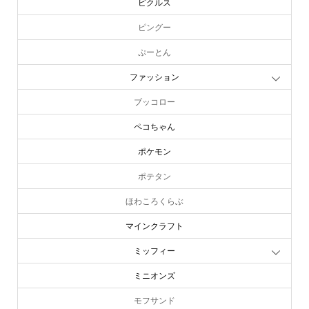
ピクルス
ピングー
ぷーとん
ファッション
ブッコロー
ペコちゃん
ポケモン
ポテタン
ほわころくらぶ
マインクラフト
ミッフィー
ミニオンズ
online store
company info
contact us
share me!
モフサンド