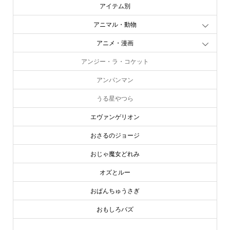
アイテム別
アニマル・動物
アニメ・漫画
アンジー・ラ・コケット
アンパンマン
うる星やつら
エヴァンゲリオン
おさるのジョージ
おじゃ魔女どれみ
オズとルー
おぱんちゅうさぎ
おもしろバズ
お文具といっしょ