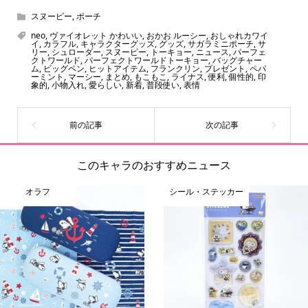
ん！200種以上のトレンディなキャラクターやアニメキャラ
スヌーピー
,
ポーチ
をご紹介しています。生まれたばかりの新しいキャラクタ
neo
,
ヴァイオレット かわいい
,
おかお ルーシー
,
おしゃれカワイ
イ
,
カラフル
,
キャラクターグッズ
,
グッズ
,
サガラミニポーチ
,
サ
ーをいち早く皆さんにお届けすることも、私たちの使命の
リー
,
シュローダー
,
スヌーピー
,
トーキョー
,
ニュース
,
パーフェ
クトワールド
,
パーフェクトワールドトーキョー
,
バッグチャー
ひとつです。
ム
,
ビッグペン
,
ヒットアイテム
,
フランクリン
,
プレゼント
,
ペパ
ーミント
,
マーシー
,
まとめ
,
もこもこ
,
ライナス
,
便利
,
個性的
,
印
象的
,
小物入れ
,
愛らしい
,
新着
,
普段使い
,
表情
このキャラのおすすめニュース
オラフ
シール・ステッカー