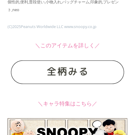
個性的,便利,普段使い,小物入れ,バッグチャーム,印象的,プレゼン
ト,neo
(C)2025Peanuts Worldwide LLC www.snoopy.co.jp
＼このアイテムを詳しく／
＼キャラ特集はこちら／