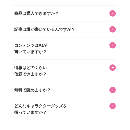
キャラクターとそのグッズの楽しさと素敵さを皆さんに知
+
商品は購入できますか？
ってもらうニュースサイトです。運営はキャラグッズコレ
クターであるパーフェクト・ワールド株式会社と編集長KOS
編集部が運営するコレクターズオンラインショップ
を中心に行われており、私たちは実際に40,000種のキャラグ
+
記事は誰が書いているんですか？
「perfectworld.shop」で、ほとんど全てのアイテムを購
ッズを扱うオンラインショップ「perfectworld.shop」のた
入・予約申し込みできます。多くの記事の最下部にリンク
キャラグッズファンの編集部メンバーがひとつひとつ書い
めに、商品をひとつずつ選び、写真を撮っています。
があり、そこからジャンプできます。
+
コンテンツはAIが
ています。記事内の99%を超えるほぼすべての写真も、1枚
書いていますか？
ずつ心を込めて自分たちで撮影したものです。さらに、10
年以上のコレクター経験を持ち、自身で40,000点のキャラグ
いいえ。全てのコンテンツはキャラグッズファンの人間が
ッズを収集し、月に1,000点の新商品を選定・購入する編集
+
情報はどのくらい
書いています。AIは使用していません。編集長KOSが最終確
長KOSが全記事を監修しています。
信頼できますか？
認を行い、手動で更新しています。
私見たっぷりに書いていますが、ファンとしての正直な思
+
無料で読めますか？
いをお届けすることは保証します。なお、記事内に価格は
掲載していません。価格は店舗や時期によって変動するた
はい、全て無料です。
め、正確な情報をお伝えできないからです。
+
どんなキャラクターグッズを
扱っていますか？
スヌーピー、ミッフィー、サンリオ、ディズニー、おぱん
ちゅうさぎ、パペットスンスン……あげるとキリがありませ