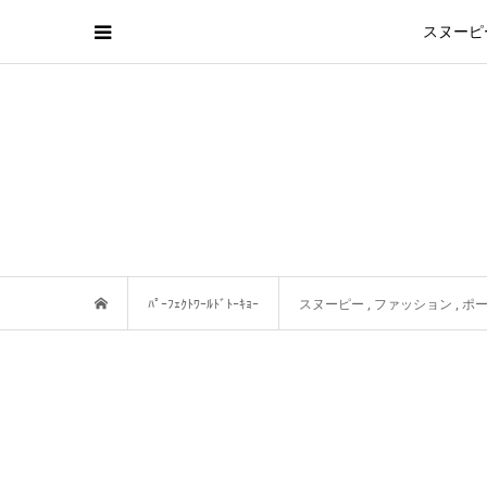
スヌーピ
ﾊﾟｰﾌｪｸﾄﾜｰﾙﾄﾞﾄｰｷｮｰ
スヌーピー
,
ファッション
,
ポ