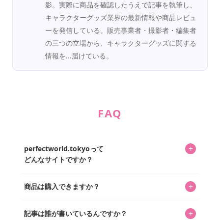
影。実際に商品を確認したうえで記事を執筆し、
キャラクターグッズ業界の最新情報や商品レビュ
ーを発信している。販売事業者・撮影者・編集者
の三つの立場から、キャラクターグッズに関する
情報を...届けている。
FAQ
+
perfectworld.tokyoって
どんなサイトですか？
キャラクターとそのグッズの楽しさと素敵さを皆さんに知
+
商品は購入できますか？
ってもらうニュースサイトです。運営はキャラグッズコレ
クターであるパーフェクト・ワールド株式会社と編集長KOS
編集部が運営するコレクターズオンラインショップ
を中心に行われており、私たちは実際に40,000種のキャラグ
+
記事は誰が書いているんですか？
「perfectworld.shop」で、ほとんど全てのアイテムを購