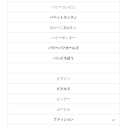
バニーコンビニ
パペットスンスン
はらぺこあおむし
ハリーポッター
パワーパフガールズ
パンどろぼう
ピーターラビット
ピクミン
ピクルス
ピングー
ぷーとん
ファッション
online store
company info
contact us
share me!