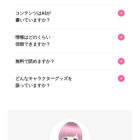
ッズを扱うオンラインショップ「perfectworld.shop」のた
入・予約申し込みできます。多くの記事の最下部にリンク
キャラグッズファンの編集部メンバーがひとつひとつ書い
めに、商品をひとつずつ選び、写真を撮っています。
があり、そこからジャンプできます。
+
コンテンツはAIが
ています。記事内の99%を超えるほぼすべての写真も、1枚
書いていますか？
ずつ心を込めて自分たちで撮影したものです。さらに、10
年以上のコレクター経験を持ち、自身で40,000点のキャラグ
いいえ。全てのコンテンツはキャラグッズファンの人間が
ッズを収集し、月に1,000点の新商品を選定・購入する編集
+
情報はどのくらい
書いています。AIは使用していません。編集長KOSが最終確
長KOSが全記事を監修しています。
信頼できますか？
認を行い、手動で更新しています。
私見たっぷりに書いていますが、ファンとしての正直な思
+
無料で読めますか？
いをお届けすることは保証します。なお、記事内に価格は
掲載していません。価格は店舗や時期によって変動するた
はい、全て無料です。
め、正確な情報をお伝えできないからです。
+
どんなキャラクターグッズを
扱っていますか？
スヌーピー、ミッフィー、サンリオ、ディズニー、おぱん
ちゅうさぎ、パペットスンスン……あげるとキリがありませ
ん！200種以上のトレンディなキャラクターやアニメキャラ
をご紹介しています。生まれたばかりの新しいキャラクタ
ーをいち早く皆さんにお届けすることも、私たちの使命の
ひとつです。