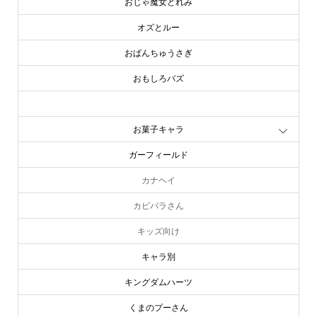
おじゃ魔女どれみ
オズとルー
おぱんちゅうさぎ
おもしろバズ
お文具といっしょ
お菓子キャラ
ガーフィールド
カナヘイ
カピバラさん
キッズ向け
キャラ別
キングダムハーツ
くまのプーさん