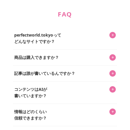
FAQ
+
perfectworld.tokyoって
どんなサイトですか？
キャラクターとそのグッズの楽しさと素敵さを皆さんに知
+
商品は購入できますか？
ってもらうニュースサイトです。運営はキャラグッズコレ
クターであるパーフェクト・ワールド株式会社と編集長KOS
編集部が運営するコレクターズオンラインショップ
を中心に行われており、私たちは実際に40,000種のキャラグ
+
記事は誰が書いているんですか？
「perfectworld.shop」で、ほとんど全てのアイテムを購
ッズを扱うオンラインショップ「perfectworld.shop」のた
入・予約申し込みできます。多くの記事の最下部にリンク
キャラグッズファンの編集部メンバーがひとつひとつ書い
めに、商品をひとつずつ選び、写真を撮っています。
があり、そこからジャンプできます。
+
コンテンツはAIが
ています。記事内の99%を超えるほぼすべての写真も、1枚
書いていますか？
ずつ心を込めて自分たちで撮影したものです。さらに、10
年以上のコレクター経験を持ち、自身で40,000点のキャラグ
いいえ。全てのコンテンツはキャラグッズファンの人間が
ッズを収集し、月に1,000点の新商品を選定・購入する編集
+
情報はどのくらい
書いています。AIは使用していません。編集長KOSが最終確
長KOSが全記事を監修しています。
信頼できますか？
認を行い、手動で更新しています。
私見たっぷりに書いていますが、ファンとしての正直な思