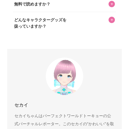
+
無料で読めますか？
いをお届けすることは保証します。なお、記事内に価格は
掲載していません。価格は店舗や時期によって変動するた
はい、全て無料です。
め、正確な情報をお伝えできないからです。
+
どんなキャラクターグッズを
扱っていますか？
スヌーピー、ミッフィー、サンリオ、ディズニー、おぱん
ちゅうさぎ、パペットスンスン……あげるとキリがありませ
ん！200種以上のトレンディなキャラクターやアニメキャラ
をご紹介しています。生まれたばかりの新しいキャラクタ
ーをいち早く皆さんにお届けすることも、私たちの使命の
ひとつです。
セカイ
セカイちゃんはパーフェクトワールドトーキョーの公
式バーチャルレポーター。このセカイの“かわいい”を取