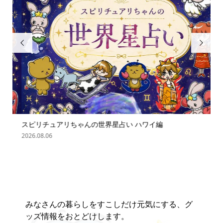


スピリチュアリちゃんの世界星占い ハワイ編
「
の難.
2026.08.06
202
みなさんの暮らしをすこしだけ元気にする、グ
ッズ情報をおとどけします。