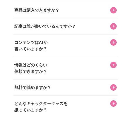
キャラクターとそのグッズの楽しさと素敵さを皆さんに知
+
商品は購入できますか？
ってもらうニュースサイトです。運営はキャラグッズコレ
クターであるパーフェクト・ワールド株式会社と編集長KOS
編集部が運営するコレクターズオンラインショップ
を中心に行われており、私たちは実際に40,000種のキャラグ
+
記事は誰が書いているんですか？
「perfectworld.shop」で、ほとんど全てのアイテムを購
ッズを扱うオンラインショップ「perfectworld.shop」のた
入・予約申し込みできます。多くの記事の最下部にリンク
キャラグッズファンの編集部メンバーがひとつひとつ書い
めに、商品をひとつずつ選び、写真を撮っています。
があり、そこからジャンプできます。
+
コンテンツはAIが
ています。記事内の99%を超えるほぼすべての写真も、1枚
書いていますか？
ずつ心を込めて自分たちで撮影したものです。さらに、10
年以上のコレクター経験を持ち、自身で40,000点のキャラグ
いいえ。全てのコンテンツはキャラグッズファンの人間が
ッズを収集し、月に1,000点の新商品を選定・購入する編集
+
情報はどのくらい
書いています。AIは使用していません。編集長KOSが最終確
長KOSが全記事を監修しています。
信頼できますか？
認を行い、手動で更新しています。
私見たっぷりに書いていますが、ファンとしての正直な思
+
無料で読めますか？
いをお届けすることは保証します。なお、記事内に価格は
掲載していません。価格は店舗や時期によって変動するた
はい、全て無料です。
め、正確な情報をお伝えできないからです。
+
どんなキャラクターグッズを
扱っていますか？
スヌーピー、ミッフィー、サンリオ、ディズニー、おぱん
ちゅうさぎ、パペットスンスン……あげるとキリがありませ