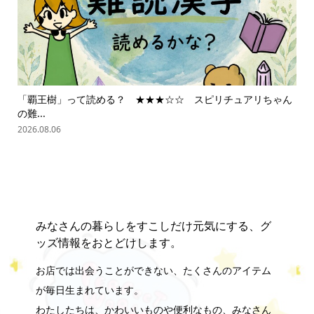
「覇王樹」って読める？ ★★★☆☆ スピリチュアリちゃん
ス
の難...
202
2026.08.06
みなさんの暮らしをすこしだけ元気にする、グ
ッズ情報をおとどけします。
お店では出会うことができない、たくさんのアイテム
が毎日生まれています。
online store
company info
contact us
share me!
わたしたちは、かわいいものや便利なもの、みなさん