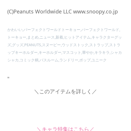
(C)Peanuts Worldwide LLC www.snoopy.co.jp
かわいい,パーフェクトワールドトーキョー,パーフェクトワールド,
トーキョー,まとめ,ニュース,新着,ヒットアイテム,キャラクターグッ
ズ,グッズ,PEANUTS,スヌーピー,ウッドストック,ストラップ,ストラ
ップキーホルダー,キーホルダー,マスコット,華やか,キラキラ,シャカ
シャカ,コミック柄,バスルーム,ランドリー,ポップ,ユニーク
"
＼このアイテムを詳しく／
＼キャラ特集はこちら／