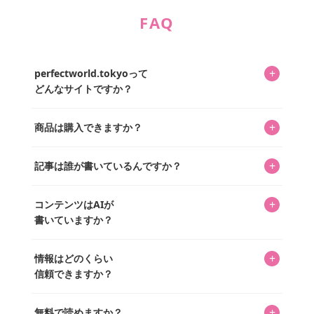
FAQ
+
perfectworld.tokyoって
どんなサイトですか？
キャラクターとそのグッズの楽しさと素敵さを皆さんに知
+
商品は購入できますか？
ってもらうニュースサイトです。運営はキャラグッズコレ
クターであるパーフェクト・ワールド株式会社と編集長KOS
編集部が運営するコレクターズオンラインショップ
を中心に行われており、私たちは実際に40,000種のキャラグ
+
記事は誰が書いているんですか？
「perfectworld.shop」で、ほとんど全てのアイテムを購
ッズを扱うオンラインショップ「perfectworld.shop」のた
入・予約申し込みできます。多くの記事の最下部にリンク
キャラグッズファンの編集部メンバーがひとつひとつ書い
めに、商品をひとつずつ選び、写真を撮っています。
があり、そこからジャンプできます。
+
コンテンツはAIが
ています。記事内の99%を超えるほぼすべての写真も、1枚
書いていますか？
ずつ心を込めて自分たちで撮影したものです。さらに、10
年以上のコレクター経験を持ち、自身で40,000点のキャラグ
いいえ。全てのコンテンツはキャラグッズファンの人間が
ッズを収集し、月に1,000点の新商品を選定・購入する編集
+
情報はどのくらい
書いています。AIは使用していません。編集長KOSが最終確
長KOSが全記事を監修しています。
信頼できますか？
認を行い、手動で更新しています。
私見たっぷりに書いていますが、ファンとしての正直な思
+
無料で読めますか？