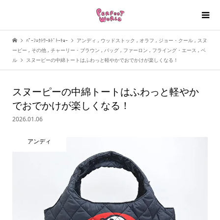
ﾊﾟｰﾌｪｸﾄﾜｰﾙﾄﾞﾄｰｷｮｰ
アンディ
,
ウッドストック
,
オラフ
,
ジョー・クール
,
スヌ
ーピー
,
その他
,
チャーリー・ブラウン
,
バッグ
,
ファーロン
,
フライング・エース
,
ベ
ル
スヌーピーの中綿トートはふわっと軽やかでおでかけが楽しくなる！
スヌーピーの中綿トートはふわっと軽やか
でおでかけが楽しくなる！
2026.01.06
アンディ