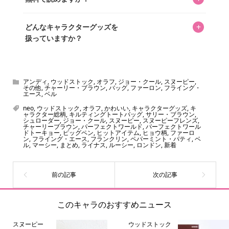
いをお届けすることは保証します。なお、記事内に価格は
掲載していません。価格は店舗や時期によって変動するた
はい、全て無料です。
め、正確な情報をお伝えできないからです。
+
どんなキャラクターグッズを
扱っていますか？
スヌーピー、ミッフィー、サンリオ、ディズニー、おぱん
ちゅうさぎ、パペットスンスン……あげるとキリがありませ
ん！200種以上のトレンディなキャラクターやアニメキャラ
アンディ
,
ウッドストック
,
オラフ
,
ジョー・クール
,
スヌーピー
,
その他
,
チャーリー・ブラウン
,
バッグ
,
ファーロン
,
フライング・
をご紹介しています。生まれたばかりの新しいキャラクタ
エース
,
ベル
ーをいち早く皆さんにお届けすることも、私たちの使命の
neo
,
ウッドストック
,
オラフ
,
かわいい
,
キャラクターグッズ
,
キ
ャラクター総柄
,
キルティングトートバッグ
,
サリー・ブラウン
,
ひとつです。
シュローダー
,
ジョー・クール
,
スヌーピー
,
スヌーピーフレンズ
,
チャーリーブラウン
,
パーフェクトワールド
,
パーフェクトワール
ドトーキョー
,
ピッグペン
,
ヒットアイテム
,
ヒョウ柄
,
ファーロ
ン
,
フライング・エース
,
フランクリン
,
ペパーミント・パティ
,
ベ
ル
,
マーシー
,
まとめ
,
ライナス
,
ルーシー
,
ロンドン
,
新着
このキャラのおすすめニュース
スヌーピー
ウッドストック