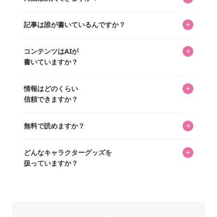
ってもらうニュースサイトです。運営はキャラグッズコレ
クターであるパーフェクト・ワールド株式会社と編集長KOS
編集部が運営するコレクターズオンラインショップ
を中心に行われており、私たちは実際に40,000種のキャラグ
+
記事は誰が書いているんですか？
「perfectworld.shop」で、ほとんど全てのアイテムを購
ッズを扱うオンラインショップ「perfectworld.shop」のた
入・予約申し込みできます。多くの記事の最下部にリンク
キャラグッズファンの編集部メンバーがひとつひとつ書い
めに、商品をひとつずつ選び、写真を撮っています。
があり、そこからジャンプできます。
+
コンテンツはAIが
ています。記事内の99%を超えるほぼすべての写真も、1枚
書いていますか？
ずつ心を込めて自分たちで撮影したものです。さらに、10
年以上のコレクター経験を持ち、自身で40,000点のキャラグ
いいえ。全てのコンテンツはキャラグッズファンの人間が
ッズを収集し、月に1,000点の新商品を選定・購入する編集
+
情報はどのくらい
書いています。AIは使用していません。編集長KOSが最終確
長KOSが全記事を監修しています。
信頼できますか？
認を行い、手動で更新しています。
私見たっぷりに書いていますが、ファンとしての正直な思
+
無料で読めますか？
いをお届けすることは保証します。なお、記事内に価格は
掲載していません。価格は店舗や時期によって変動するた
はい、全て無料です。
め、正確な情報をお伝えできないからです。
+
どんなキャラクターグッズを
扱っていますか？
スヌーピー、ミッフィー、サンリオ、ディズニー、おぱん
ちゅうさぎ、パペットスンスン……あげるとキリがありませ
ん！200種以上のトレンディなキャラクターやアニメキャラ
online store
company info
contact us
share me!
をご紹介しています。生まれたばかりの新しいキャラクタ