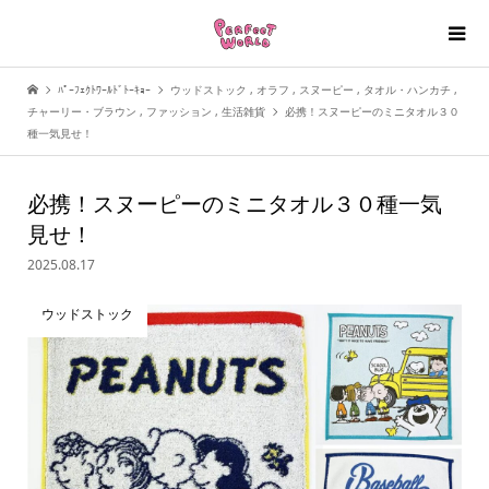
ﾊﾟｰﾌｪｸﾄﾜｰﾙﾄﾞﾄｰｷｮｰ
ウッドストック
,
オラフ
,
スヌーピー
,
タオル・ハンカチ
,
チャーリー・ブラウン
,
ファッション
,
生活雑貨
必携！スヌーピーのミニタオル３０
種一気見せ！
必携！スヌーピーのミニタオル３０種一気
見せ！
2025.08.17
ウッドストック