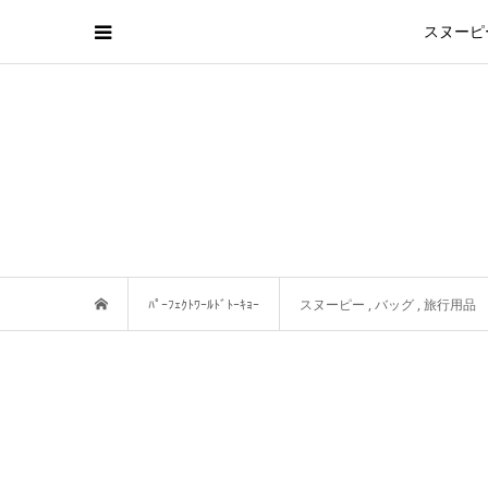
スヌーピ
ﾊﾟｰﾌｪｸﾄﾜｰﾙﾄﾞﾄｰｷｮｰ
スヌーピー
,
バッグ
,
旅行用品