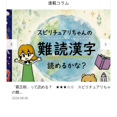
連載コラム


「覇王樹」って読める？ ★★★☆☆ スピリチュアリちゃん
ス
の難...
202
2026.08.06