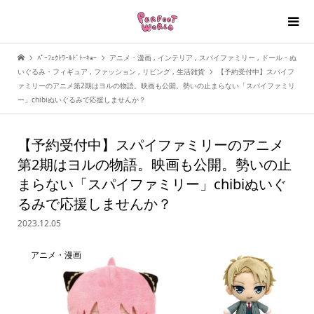
ﾊﾟｰﾌｪｸﾄﾜｰﾙﾄﾞﾄｰｷｮｰ
アニメ・漫画
,
インテリア
,
スパイファミリー
,
ドール・ぬ
いぐるみ・フィギュア
,
ファッション
,
リビング
,
生活雑貨
【予約受付中】スパイフ
ァミリーのアニメ第2期はヨルの物語。映画も公開。勢いの止まらない「スパイファミリ
ー」chibiぬいぐるみで応援しませんか？
【予約受付中】スパイファミリーのアニメ
第2期はヨルの物語。映画も公開。勢いの止
まらない「スパイファミリー」chibiぬいぐ
るみで応援しませんか？
2023.12.05
アニメ・漫画