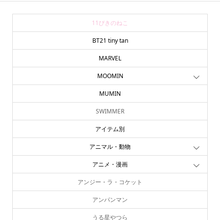
11ぴきのねこ
BT21 tiny tan
MARVEL
MOOMIN
MUMIN
SWIMMER
アイテム別
アニマル・動物
アニメ・漫画
アンジー・ラ・コケット
アンパンマン
うる星やつら