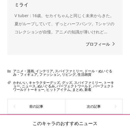
ミライ
V tuber : 16歳。セカイちゃんと同じく未来からきた。
夏がループしていて、ずっとハーフパンツ。Tシャツの
コレクションが自慢。アニメの知識が薄いけれど...
プロフィール
アニメ・漫画
,
インテリア
,
スパイファミリー
,
ドール・ぬいぐる
み・フィギュア
,
ファッション
,
リビング
,
生活雑貨
かわいい
,
キャラクターグッズ
,
グッズ
,
スパイファミリー
,
トーキ
ョー
,
ニュース
,
ぬいぐるみ
,
パーフェクトワールド
,
パーフェクト
ワールドトーキョー
,
ヒットアイテム
,
まとめ
,
新着
このキャラのおすすめニュース