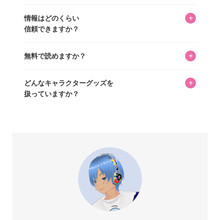
年以上のコレクター経験を持ち、自身で40,000点のキャラグ
いいえ。全てのコンテンツはキャラグッズファンの人間が
ッズを収集し、月に1,000点の新商品を選定・購入する編集
+
情報はどのくらい
書いています。AIは使用していません。編集長KOSが最終確
長KOSが全記事を監修しています。
信頼できますか？
認を行い、手動で更新しています。
私見たっぷりに書いていますが、ファンとしての正直な思
+
無料で読めますか？
いをお届けすることは保証します。なお、記事内に価格は
掲載していません。価格は店舗や時期によって変動するた
はい、全て無料です。
め、正確な情報をお伝えできないからです。
+
どんなキャラクターグッズを
扱っていますか？
スヌーピー、ミッフィー、サンリオ、ディズニー、おぱん
ちゅうさぎ、パペットスンスン……あげるとキリがありませ
ん！200種以上のトレンディなキャラクターやアニメキャラ
をご紹介しています。生まれたばかりの新しいキャラクタ
ーをいち早く皆さんにお届けすることも、私たちの使命の
ひとつです。