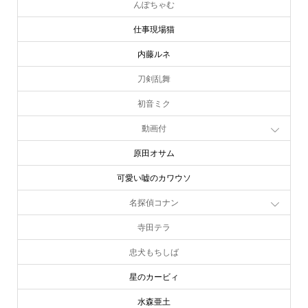
んぽちゃむ
仕事現場猫
内藤ルネ
刀剣乱舞
初音ミク
動画付
原田オサム
可愛い嘘のカワウソ
名探偵コナン
寺田テラ
忠犬もちしば
星のカービィ
online store
company info
contact us
share me!
水森亜土