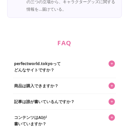
の三つの立場から、キャラクターグッズに関する
情報を...届けている。
FAQ
+
perfectworld.tokyoって
どんなサイトですか？
キャラクターとそのグッズの楽しさと素敵さを皆さんに知
+
商品は購入できますか？
ってもらうニュースサイトです。運営はキャラグッズコレ
クターであるパーフェクト・ワールド株式会社と編集長KOS
編集部が運営するコレクターズオンラインショップ
を中心に行われており、私たちは実際に40,000種のキャラグ
+
記事は誰が書いているんですか？
「perfectworld.shop」で、ほとんど全てのアイテムを購
ッズを扱うオンラインショップ「perfectworld.shop」のた
入・予約申し込みできます。多くの記事の最下部にリンク
キャラグッズファンの編集部メンバーがひとつひとつ書い
めに、商品をひとつずつ選び、写真を撮っています。
があり、そこからジャンプできます。
+
コンテンツはAIが
ています。記事内の99%を超えるほぼすべての写真も、1枚
書いていますか？
ずつ心を込めて自分たちで撮影したものです。さらに、10